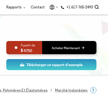
Rapports
Contact
+1 617-765-2493
4750
s, Polymères Et Élastomères
Marché Indonésien Du Polypro