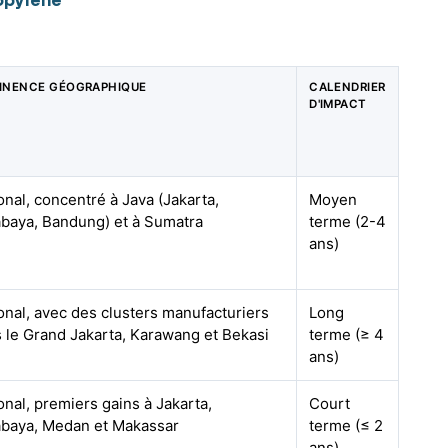
INENCE GÉOGRAPHIQUE
CALENDRIER
D'IMPACT
onal, concentré à Java (Jakarta,
Moyen
baya, Bandung) et à Sumatra
terme (2-4
ans)
onal, avec des clusters manufacturiers
Long
 le Grand Jakarta, Karawang et Bekasi
terme (≥ 4
ans)
onal, premiers gains à Jakarta,
Court
baya, Medan et Makassar
terme (≤ 2
ans)