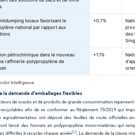
s
antidumping locaux favorisant le
+0.7%
Nati
pylène national par rapport aux
prov
tions
des 
Sin
tion pétrochimique dans le nouveau
+1.1%
Nati
e raffinerie-polypropylène de
d'ap
pan
orie
rdor Intelligence
e la demande d'emballages flexibles
teurs de snacks et de produits de grande consommation repensent l
 recyclables afin de se conformer au Règlement 75/2019 qui impo
s agroalimentaires ont déposé des feuilles de route officielles e
 ont lancé des formats en polypropylène mono-matériau qui rempl
[1]
es difficiles à recycler chaque année
. La demande de la classe mo