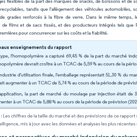
es flexibles de la part des marques de snacks, de boissons et de 
recyclables, tandis que l'allègement des véhicules automobiles, 
e grades renforcés à la fibre de verre. Dans le même temps, l
ion de films et de sacs tissés, et des producteurs intégrés tels qu
emières pour concurrencer sur les coûts et la fiabilité.
paux enseignements du rapport
type, l'homopolymère a capturé 69,45 % de la part du marché ind
mopolymère devrait croître à un TCAC de 5,59 % au cours de la pério
industrie d'utilisation finale, l'emballage représentait 51,30 % du m
ait augmenter à un TCAC de 5,74 % au cours de la période de prévis
application, la part de marché du moulage par injection était de 38
enter à un TCAC de 5,88 % au cours de la période de prévision (202
 Les chiffres de la taille du marché et des prévisions de ce rapport
elligence, mis à jour avec les données et analyses les plus récentes
es et perspectives du marché indonésien du polypr