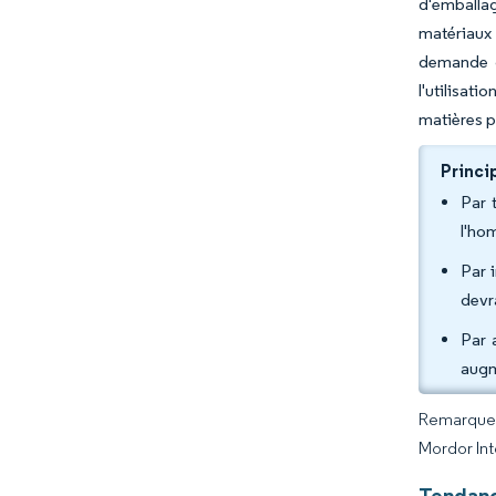
d'emballag
matériaux 
demande d
l'utilisat
matières pr
Princi
Par 
l'ho
Par 
devr
Par 
augm
Remarque :
Mordor Int
Tendanc