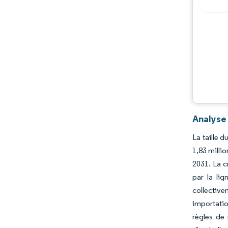
Analyse
La taille 
1,83 milli
2031. La c
par la li
collectiv
importatio
règles de