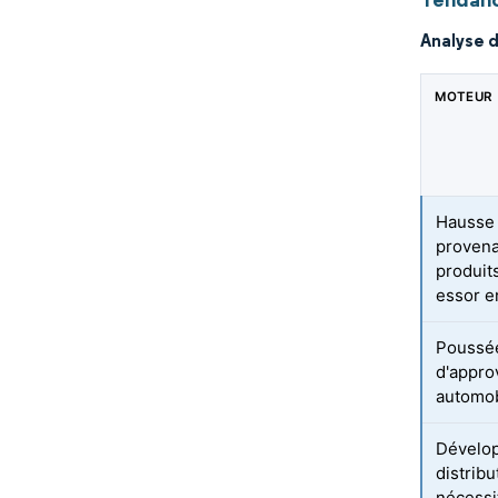
Analyse 
MOTEUR
Hausse 
provena
produit
essor e
Poussée
d'appro
automob
Dévelop
distrib
nécessi