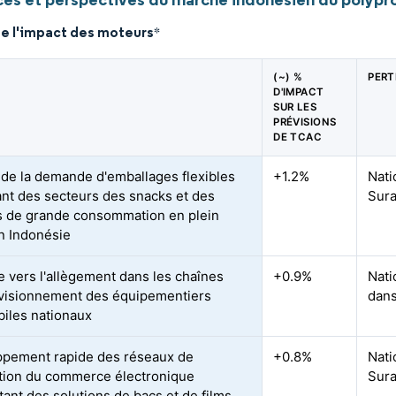
de l'impact des moteurs
*
(~) %
PERT
D'IMPACT
SUR LES
PRÉVISIONS
DE TCAC
de la demande d'emballages flexibles
+1.2%
Nati
nt des secteurs des snacks et des
Sura
s de grande consommation en plein
n Indonésie
 vers l'allègement dans les chaînes
+0.9%
Nati
visionnement des équipementiers
dans
iles nationaux
pement rapide des réseaux de
+0.8%
Nati
ution du commerce électronique
Sura
tant des solutions de bacs et de films