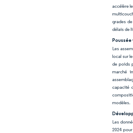
accélère le
multicouch
grades de 
délais de 
Poussée 
Les assemb
local sur 
de poids p
marché in
assemblage
capacité 
compositi
modèles.
Développ
Les donné
2024 pour 