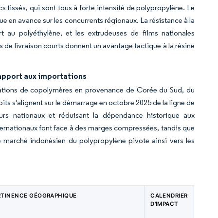
cs tissés, qui sont tous à forte intensité de polypropylène. Le
ue en avance sur les concurrents régionaux. La résistance à la
t au polyéthylène, et les extrudeuses de films nationales
 de livraison courts donnent un avantage tactique à la résine
rapport aux importations
ations de copolymères en provenance de Corée du Sud, du
its s'alignent sur le démarrage en octobre 2025 de la ligne de
urs nationaux et réduisant la dépendance historique aux
ternationaux font face à des marges compressées, tandis que
e marché indonésien du polypropylène pivote ainsi vers les
RTINENCE GÉOGRAPHIQUE
CALENDRIER
D'IMPACT