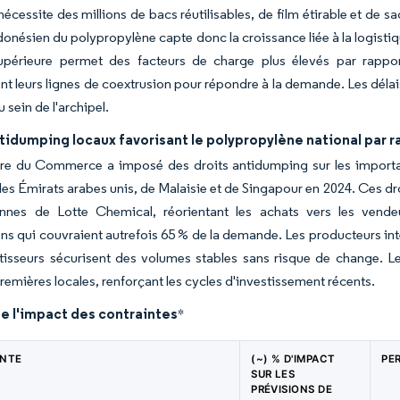
écessite des millions de bacs réutilisables, de film étirable et de sa
onésien du polypropylène capte donc la croissance liée à la logistiq
supérieure permet des facteurs de charge plus élevés par rappor
t leurs lignes de coextrusion pour répondre à la demande. Les délais
 sein de l'archipel.
tidumping locaux favorisant le polypropylène national par 
ère du Commerce a imposé des droits antidumping sur les import
es Émirats arabes unis, de Malaisie et de Singapour en 2024. Ces dro
onnes de Lotte Chemical, réorientant les achats vers les vende
ns qui couvraient autrefois 65 % de la demande. Les producteurs in
tisseurs sécurisent des volumes stables sans risque de change. L
remières locales, renforçant les cycles d'investissement récents.
e l'impact des contraintes
*
INTE
(~) % D'IMPACT
PE
SUR LES
PRÉVISIONS DE