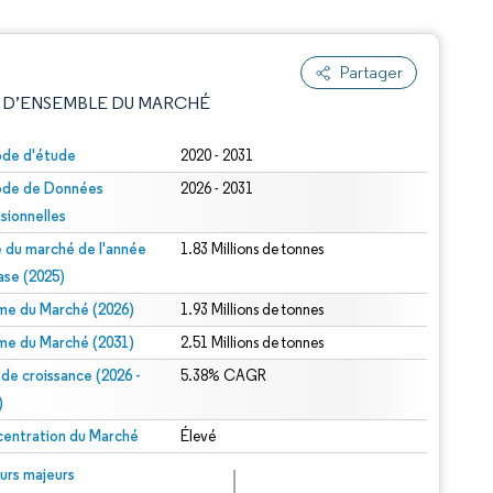
Partager
 D’ENSEMBLE DU MARCHÉ
ode d'étude
2020 - 2031
ode de Données
2026 - 2031
isionnelles
le du marché de l'année
1.83 Millions de tonnes
ase (2025)
me du Marché (2026)
1.93 Millions de tonnes
e attribution sous CC BY 4.0.
me du Marché (2031)
2.51 Millions de tonnes
 de croissance (2026 -
5.38% CAGR
)
entration du Marché
Élevé
© Mordor Intelligence. La réutilisation nécessite une attribution sous CC BY 4.0.
urs majeurs