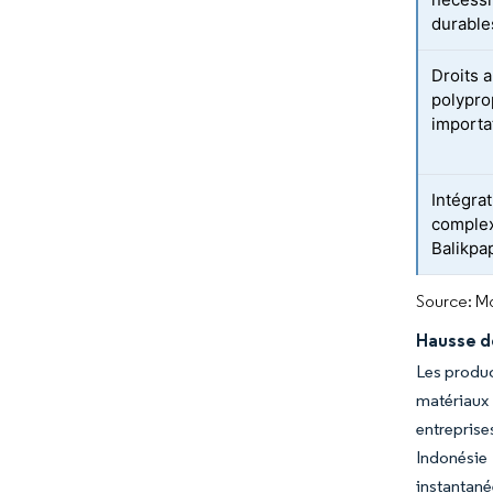
durable
Droits 
polypro
importa
Intégra
complex
Balikpa
Source: Mo
Hausse d
Les produc
matériaux
entreprise
Indonésie
instantané