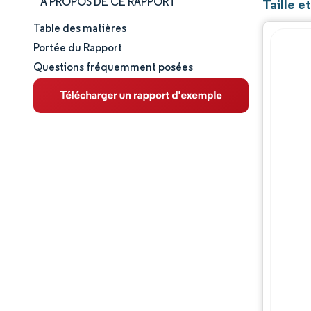
À PROPOS DE CE RAPPORT
Taille 
Table des matières
Taille et part de marché
Portée du Rapport
Questions fréquemment posées
Analyse du marché
Tendances et perspectives
Analyse des segments
Analyse géographique
Paysage concurrentiel
Acteurs majeurs
Évolutions de l'industrie