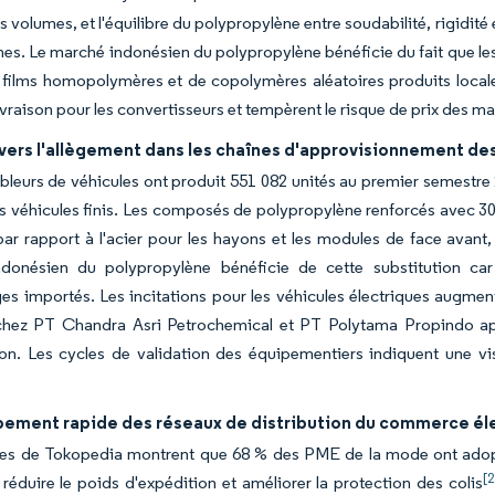
s volumes, et l'équilibre du polypropylène entre soudabilité, rigidité et
es. Le marché indonésien du polypropylène bénéficie du fait que les
films homopolymères et de copolymères aléatoires produits locale
livraison pour les convertisseurs et tempèrent le risque de prix des m
vers l'allègement dans les chaînes d'approvisionnement d
leurs de véhicules ont produit 551 082 unités au premier semestre 
les véhicules finis. Les composés de polypropylène renforcés avec 3
ar rapport à l'acier pour les hayons et les modules de face avant
donésien du polypropylène bénéficie de cette substitution car 
s importés. Les incitations pour les véhicules électriques augment
chez PT Chandra Asri Petrochemical et PT Polytama Propindo a
on. Les cycles de validation des équipementiers indiquent une vi
ement rapide des réseaux de distribution du commerce él
es de Tokopedia montrent que 68 % des PME de la mode ont adopt
[2
réduire le poids d'expédition et améliorer la protection des colis