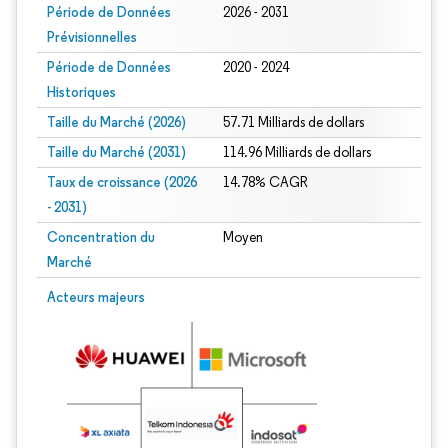
Période de Données
2026 - 2031
Prévisionnelles
Période de Données
2020 - 2024
Historiques
Taille du Marché (2026)
57.71 Milliards de dollars
Taille du Marché (2031)
114.96 Milliards de dollars
Taux de croissance (2026
14.78% CAGR
- 2031)
Concentration du
Moyen
Marché
Image © Mordor Intelligence. La réutilisation nécessite une attribution sous CC 
Acteurs majeurs