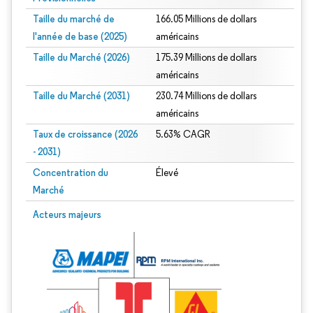
Taille du marché de
166.05 Millions de dollars
l'année de base (2025)
américains
Taille du Marché (2026)
175.39 Millions de dollars
américains
Taille du Marché (2031)
230.74 Millions de dollars
américains
Taux de croissance (2026
5.63% CAGR
- 2031)
Concentration du
Élevé
Marché
Image © Mordor Intelligence. La réutilisation nécessite une attribution sous CC 
Acteurs majeurs