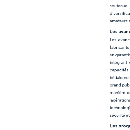
soutenue 
diversific
amateurs a
Les avanc
Les avanc
fabricants
en garanti
intégrant
capacités 
initialeme
grand publ
manière d
lacératio
technologi
sécurité e
Les progr