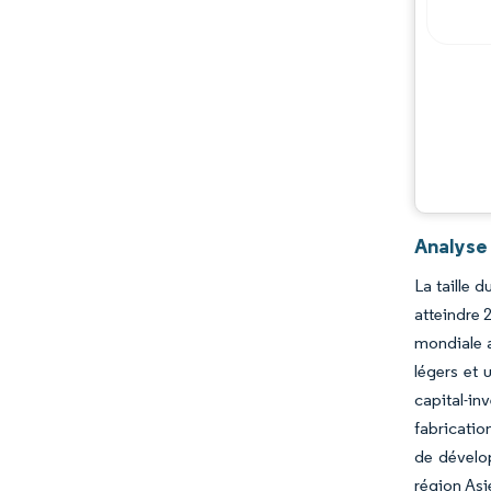
Acteurs majeurs
Opportunités et perspectives
Évolutions de l'industrie
Analyse
La taille 
atteindre 
mondiale a
légers et 
capital-in
fabricatio
de dévelo
région Asi