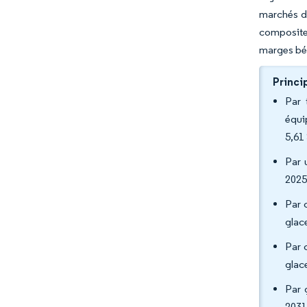
marchés d'
composites
marges bén
Princi
Par 
équi
5,61
Par 
2025
Par 
glac
Par 
glac
Par 
2031