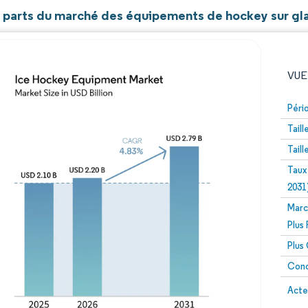
et parts du marché des équipements de hockey sur gl
VUE
Péri
Tail
Tail
Taux
2031
Marc
Image © Mordor Intelligence. La réutilisation nécessite un
Plus
Plus
Conc
Image 
Acte