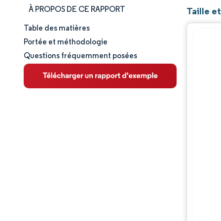
À PROPOS DE CE RAPPORT
Taille 
Table des matières
Taille et part de marché
Portée et méthodologie
Questions fréquemment posées
Analyse du marché
Tendances et perspectives
Analyse des segments
Analyse géographique
Paysage réglementaire
Analyse de la chaîne de valeur
Paysage concurrentiel