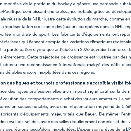
n mondiale de la pratique du hockey a généré une demande substant
e-Pacifique connaissant une croissance notable grâce au développe
nale réussie de la NHL illustre cette évolution du marché, comme en
a représentation croissante des joueurs européens dans la NHL, rep
a portée mondiale du sport. Les fabricants d'équipements ont rép
pécialisées qui tiennent compte des variations climatiques régionales
t la participation olympique anticipée en 2026 devraient renforcer l
s émergents. Cette trajectoire de croissance est illustrée par des
 obtenu une reconnaissance internationale malgré des défis d'acc
sidérables encore inexploitées dans ces régions.
on des ligues et tournois professionnels accroît la visibilité 
nce des ligues professionnelles a un impact significatif sur la d
l'évolution des comportements d'achat des joueurs amateurs. La sai
connu un succès notable, avec une fréquentation moyenne de 5 689
fabricants d'équipements majeurs tels que Bauer. De même, l'ent
es résultats solides, avec des salles régulièrement combles et des v
s des régions jusqu'alors inexploitées. L'expansion prévue de la L