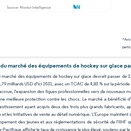
*Avis
partic
 du marché des équipements de hockey sur glace par
du marché des équipements de hockey sur glace devrait passer de 2,
2,79 milliards USD d'ici 2031, avec un TCAC de 4,83 % sur la période
ccrue, l'expansion des ligues professionnelles vers de nouveaux ma
une meilleure protection contre les chocs. Le marché a bénéficié d'
vestissement ayant acquis deux des trois plus grands fabricants, ap
n et les initiatives de vente au détail numérique. L'Europe maintie
ppement des jeunes et aux réglementations de sécurité de l'IIHF 
e-Pacifique affiche le taux de croissance le plus élevé, soutenu par