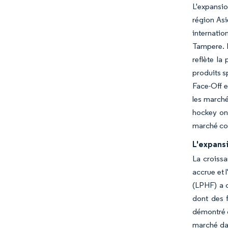
L'expansio
région Asi
internatio
Tampere. L
reflète l
produits s
Face-Off e
les marché
hockey ont
marché con
L'expansi
La croissa
accrue et 
(LPHF) a 
dont des 
démontré d
marché dan