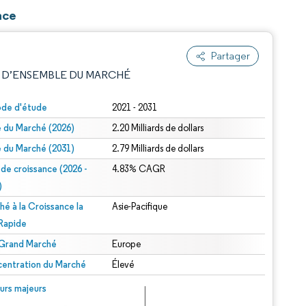
ace
Partager
 D’ENSEMBLE DU MARCHÉ
ode d'étude
2021 - 2031
le du Marché (2026)
2.20 Milliards de dollars
le du Marché (2031)
2.79 Milliards de dollars
 de croissance (2026 -
4.83% CAGR
)
hé à la Croissance la
Asie-Pacifique
e attribution sous CC BY 4.0.
 Rapide
 Grand Marché
Europe
entration du Marché
Élevé
© Mordor Intelligence. La réutilisation nécessite une attribution sous CC BY 4.0.
urs majeurs