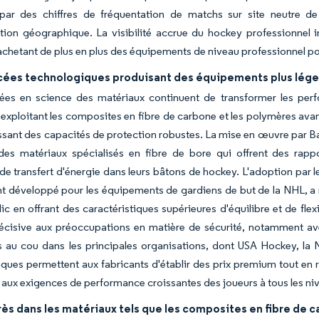
par des chiffres de fréquentation de matchs sur site neutre de 
ation géographique. La visibilité accrue du hockey professionnel 
chetant de plus en plus des équipements de niveau professionnel pou
ées technologiques produisant des équipements plus légers
ées en science des matériaux continuent de transformer les per
 exploitant les composites en fibre de carbone et les polymères ava
ssant des capacités de protection robustes. La mise en œuvre par Ba
 des matériaux spécialisés en fibre de bore qui offrent des rapp
de transfert d'énergie dans leurs bâtons de hockey. L'adoption par 
nt développé pour les équipements de gardiens de but de la NHL, a r
ic en offrant des caractéristiques supérieures d'équilibre et de f
écisive aux préoccupations en matière de sécurité, notamment ave
ns au cou dans les principales organisations, dont USA Hockey, l
ques permettent aux fabricants d'établir des prix premium tout en 
t aux exigences de performance croissantes des joueurs à tous les ni
ès dans les matériaux tels que les composites en fibre de