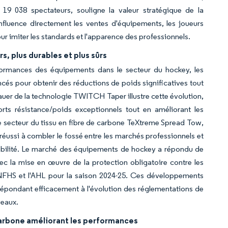
19 038 spectateurs, souligne la valeur stratégique de la
influence directement les ventes d'équipements, les joueurs
r imiter les standards et l'apparence des professionnels.
, plus durables et plus sûrs
formances des équipements dans le secteur du hockey, les
ncés pour obtenir des réductions de poids significatives tout
uer de la technologie TWITCH Taper illustre cette évolution,
orts résistance/poids exceptionnels tout en améliorant les
le secteur du tissu en fibre de carbone TeXtreme Spread Tow,
éussi à combler le fossé entre les marchés professionnels et
lexibilité. Le marché des équipements de hockey a répondu de
c la mise en œuvre de la protection obligatoire contre les
a NFHS et l'AHL pour la saison 2024-25. Ces développements
répondant efficacement à l'évolution des réglementations de
veaux.
 carbone améliorant les performances