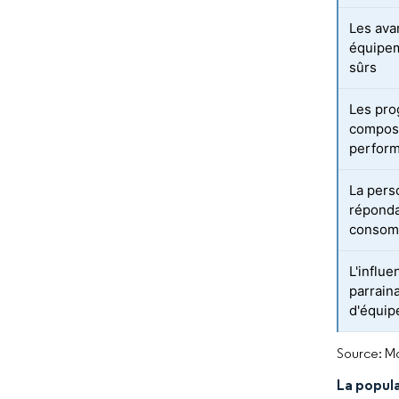
Les ava
équipem
sûrs
Les pro
composi
perfor
La perso
réponda
consom
L'influe
parrain
d'équi
Source: Mo
La popul