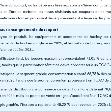
Asie du Sud-Est, où les dépenses liées aux sports d'hiver continuent
 en fibre de carbone, les tissus résistants aux coupures et les mo
éficiaires tout en proposant des équipements plus légers à des pri
paux enseignements du rapport
type de produit, les équipements et accessoires de hockey sur
pements de hockey sur glace en 2025, et les patins de hockey sur 
 % entre 2026 et 2031.
utilisateur final, les joueurs masculins représentaient 73,05 % de 
, tandis que la participation féminine devrait progresser à un TCAC 
catégorie, le segment grande consommation a capté 66,75 % des par
e en 2025, tandis que le segment premium progresse à un TCAC de 5
canal de distribution, le commerce de détail hors ligne détenait 7
e en 2025, mais les points de vente en ligne s'accélèrent à un TCAC d
géographie, l'Europe a représenté 48,20 % des revenus en 2025 ; 
.