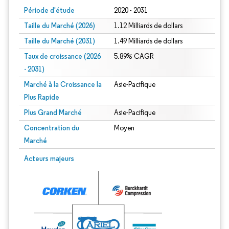
Période d'étude
2020 - 2031
Taille du Marché (2026)
1.12 Milliards de dollars
Taille du Marché (2031)
1.49 Milliards de dollars
Taux de croissance (2026
5.89% CAGR
- 2031)
Marché à la Croissance la
Asie-Pacifique
Plus Rapide
Plus Grand Marché
Asie-Pacifique
Concentration du
Moyen
Marché
Image © Mordor Intelligence. La réutilisation nécessite une attribution sous CC 
Acteurs majeurs