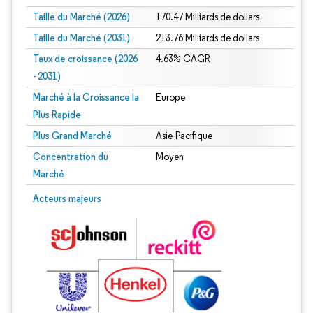
Taille du Marché (2026)
170.47 Milliards de dollars
Taille du Marché (2031)
213.76 Milliards de dollars
Taux de croissance (2026
4.63% CAGR
- 2031)
Marché à la Croissance la
Europe
Plus Rapide
Plus Grand Marché
Asie-Pacifique
Concentration du
Moyen
Marché
Image © Mordor Intelligence. La réutilisation nécessite une attribution sous CC 
Acteurs majeurs