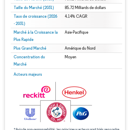
Taille du Marché (2031)
85.72 Milliards de dollars
Taux de croissance (2026
4.14% CAGR
- 2031)
Marché à la Croissance la
Asie-Pacifique
Plus Rapide
Plus Grand Marché
Amérique du Nord
Concentration du
Moyen
Marché
Image © Mordor Intelligence. La réutilisation nécessite une attribution sous CC 
Acteurs majeurs
*Avis de non-responsabilité : les principaux acteurs sont triés sans ordre