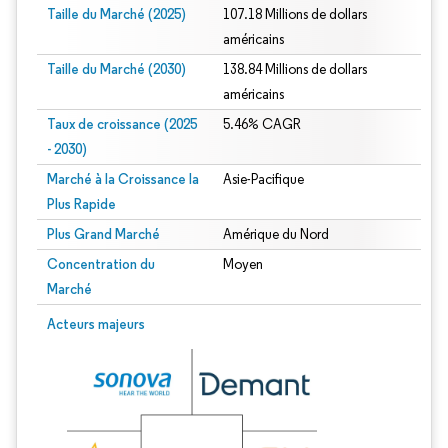
Taille du Marché (2025)
107.18 Millions de dollars
américains
Taille du Marché (2030)
138.84 Millions de dollars
américains
Taux de croissance (2025
5.46% CAGR
- 2030)
Marché à la Croissance la
Asie-Pacifique
Plus Rapide
Plus Grand Marché
Amérique du Nord
Concentration du
Moyen
Marché
Image © Mordor Intelligence. La réutilisation nécessite une attribution sous CC 
Acteurs majeurs