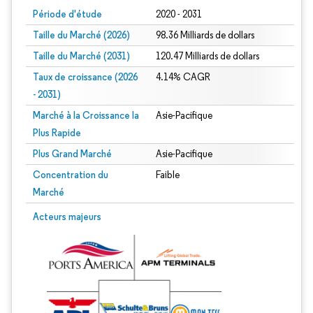
Période d'étude
2020 - 2031
Taille du Marché (2026)
98.36 Milliards de dollars
Taille du Marché (2031)
120.47 Milliards de dollars
Taux de croissance (2026
4.14% CAGR
- 2031)
Marché à la Croissance la
Asie-Pacifique
Plus Rapide
Plus Grand Marché
Asie-Pacifique
Concentration du
Faible
Marché
Image © Mordor Intelligence. La réutilisation nécessite une attribution sous CC 
Acteurs majeurs