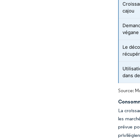
Croissa
cajou
Demande
végane 
Le déco
récupér
Utilisa
dans de
Source: Mo
Consomma
La croissa
les march
prévue po
privilégi