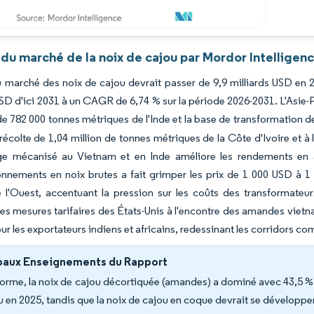
du marché de la noix de cajou par Mordor Intelligen
du marché des noix de cajou devrait passer de 9,9 milliards USD en 
USD d'ici 2031 à un CAGR de 6,74 % sur la période 2026-2031. L'Asie-
 de 782 000 tonnes métriques de l'Inde et la base de transformation
 récolte de 1,04 million de tonnes métriques de la Côte d'Ivoire et à
ge mécanisé au Vietnam et en Inde améliore les rendements en a
nnements en noix brutes a fait grimper les prix de 1 000 USD à 1
 l'Ouest, accentuant la pression sur les coûts des transformateur
Les mesures tarifaires des États-Unis à l'encontre des amandes viet
 les exportateurs indiens et africains, redessinant les corridors co
paux Enseignements du Rapport
forme, la noix de cajou décortiquée (amandes) a dominé avec 43,5 % 
u en 2025, tandis que la noix de cajou en coque devrait se développ