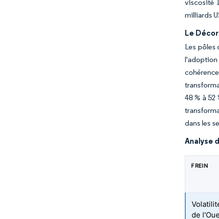
viscosité 
milliards 
Le Décor
Les pôles 
l'adoption
cohérence 
transforma
48 % à 52 
transforma
dans les s
Analyse d
FREIN
Volatili
de l'Ou