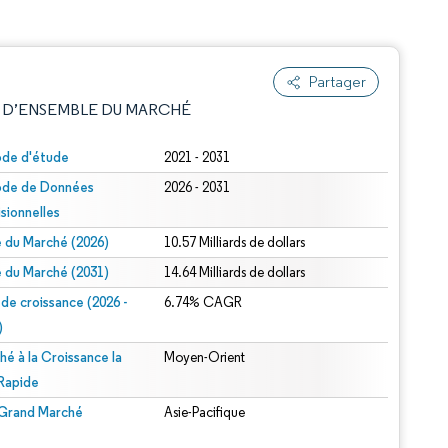
Partager
 D’ENSEMBLE DU MARCHÉ
ode d'étude
2021 - 2031
ode de Données
2026 - 2031
isionnelles
le du Marché (2026)
10.57 Milliards de dollars
le du Marché (2031)
14.64 Milliards de dollars
 de croissance (2026 -
6.74% CAGR
e attribution sous CC BY 4.0.
)
hé à la Croissance la
Moyen-Orient
 Rapide
 Grand Marché
Asie-Pacifique