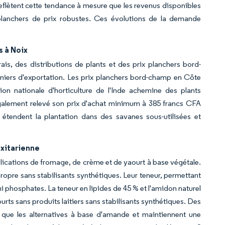
 reflètent cette tendance à mesure que les revenus disponibles
lanchers de prix robustes. Ces évolutions de la demande
s à Noix
s, des distributions de plants et des prix planchers bord-
aniers d'exportation. Les prix planchers bord-champ en Côte
on nationale d'horticulture de l'Inde achemine des plants
également relevé son prix d'achat minimum à 385 francs CFA
étendent la plantation dans des savanes sous-utilisées et
xitarienne
plications de fromage, de crème et de yaourt à base végétale.
propre sans stabilisants synthétiques. Leur teneur, permettant
phosphates. La teneur en lipides de 45 % et l'amidon naturel
ts sans produits laitiers sans stabilisants synthétiques. Des
 que les alternatives à base d'amande et maintiennent une