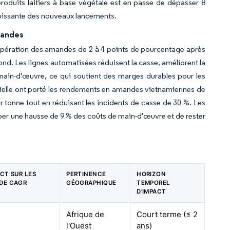
produits laitiers à base végétale est en passe de dépasser 8
croissante des nouveaux lancements.
mandes
cupération des amandes de 2 à 4 points de pourcentage après
nd. Les lignes automatisées réduisent la casse, améliorent la
main-d'œuvre, ce qui soutient des marges durables pour les
ficielle ont porté les rendements en amandes vietnamiennes de
r tonne tout en réduisant les incidents de casse de 30 %. Les
rber une hausse de 9 % des coûts de main-d'œuvre et de rester
ACT SUR LES
PERTINENCE
HORIZON
 DE CAGR
GÉOGRAPHIQUE
TEMPOREL
D'IMPACT
Afrique de
Court terme (≤ 2
l'Ouest
ans)