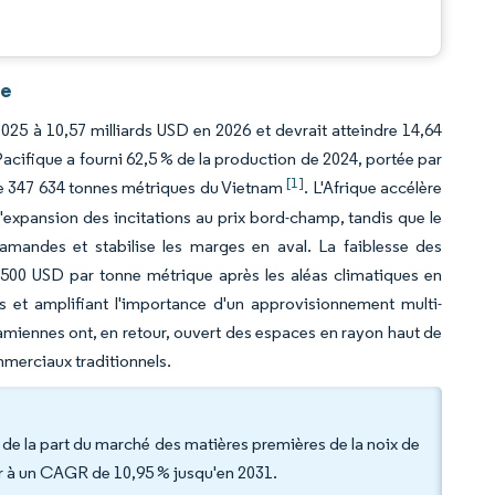
ce
2025 à 10,57 milliards USD en 2026 et devrait atteindre 14,64
Pacifique a fourni 62,5 % de la production de 2024, portée par
[1]
 de 347 634 tonnes métriques du Vietnam
. L'Afrique accélère
 l'expansion des incitations au prix bord-champ, tandis que le
mandes et stabilise les marges en aval. La faiblesse des
 500 USD par tonne métrique après les aléas climatiques en
s et amplifiant l'importance d'un approvisionnement multi-
namiennes ont, en retour, ouvert des espaces en rayon haut de
mmerciaux traditionnels.
de la part du marché des matières premières de la noix de
er à un CAGR de 10,95 % jusqu'en 2031.