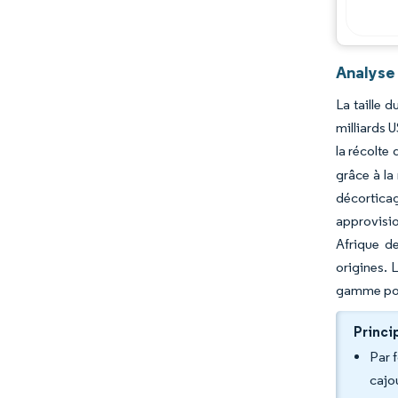
Analyse 
La taille 
milliards 
la récolte
grâce à la
décortica
approvisio
Afrique de
origines. 
gamme pour
Princi
Par 
cajo