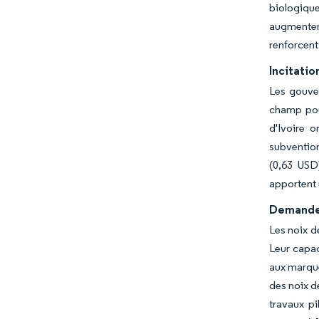
biologique
augmenten
renforcent
Incitatio
Les gouver
champ pour
d'Ivoire 
subventio
(0,63 USD
apportent u
Demande 
Les noix d
Leur capac
aux marque
des noix d
travaux p