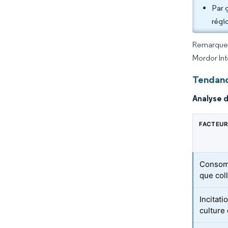
Par 
régi
Remarque :
Mordor Int
Tendanc
Analyse 
FACTEUR
Consomm
que col
Incitat
culture