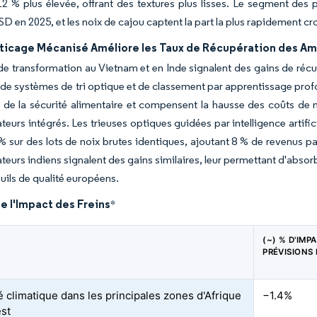
12 % plus élevée, offrant des textures plus lisses. Le segment des 
USD en 2025, et les noix de cajou captent la part la plus rapidement 
ticage Mécanisé Améliore les Taux de Récupération des A
de transformation au Vietnam et en Inde signalent des gains de ré
 de systèmes de tri optique et de classement par apprentissage profo
de la sécurité alimentaire et compensent la hausse des coûts de 
teurs intégrés. Les trieuses optiques guidées par intelligence arti
% sur des lots de noix brutes identiques, ajoutant 8 % de revenus pa
teurs indiens signalent des gains similaires, leur permettant d'abso
euils de qualité européens.
e l'Impact des Freins
*
(~) % D'IMP
PRÉVISIONS
té climatique dans les principales zones d'Afrique
−1.4%
est