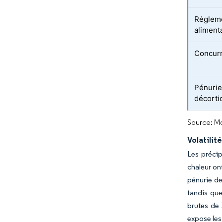
Régleme
aliment
Concurr
Pénurie
décorti
Source: Mo
Volatilit
Les précip
chaleur on
pénurie de
tandis que
brutes de 
expose les