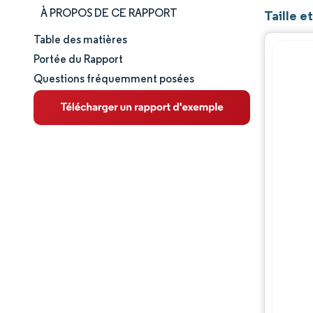
À PROPOS DE CE RAPPORT
Taille e
Table des matières
Taille et part de marché
Portée du Rapport
Questions fréquemment posées
Analyse du marché
Tendances et perspectives
Analyse des segments
Analyse géographique
Évolutions de l'industrie