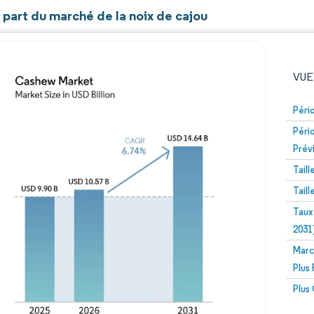
t part du marché de la noix de cajou
VUE
Péri
Péri
Prév
Tail
Tail
Taux
Image © Mordor Intelligence. La réutilisation nécessite un
2031
Marc
Plus
Plus