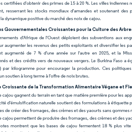
s certifiées d'obtenir des primes de 15 à 20 %. Les villes indiennes
t, resserrant les stocks mondiaux d'amandes et soutenant des p
 la dynamique positive du marché des noix de cajou.
ns Gouvernementales Croissantes pour la Culture des Arbre
nements d'Afrique de l'Ouest déploient des subventions aux engrai
 augmenter les revenus des petits exploitants et diversifier les p
ont augmenté de 7 % d'une année sur l'autre en 2025, et la Missi
nnés et des crédits vers de nouveaux vergers. Le Burkina Faso a 
) par kilogramme pour encourager la production. Ces politiques 
n soutien à long terme à l'offre de noix brutes.
Croissante de la Transformation Alimentaire Végane et Fle
e cajou gagnent du terrain en tant que matière première pour les ap
ité d'émulsification naturelle soutient des formulations à étiquette 
s de créer des fromages, des crèmes et des yaourts sans gommes ni 
e cajou permettent de produire des fromages, des crèmes et des yaour
ilotes montrent que les bases de cajou fermentent 18 % plus vite