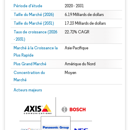
Période d'étude
2020 - 2031
Taille du Marché (2026)
6.19 Milliards de dollars
Taille du Marché (2031)
17.23 Milliards de dollars
Taux de croissance (2026
22.72% CAGR
- 2031)
Marché à la Croissance la
Asie-Pacifique
Plus Rapide
Plus Grand Marché
Amérique du Nord
Concentration du
Moyen
Marché
Image © Mordor Intelligence. La réutilisation nécessite une attribution sous CC 
Acteurs majeurs