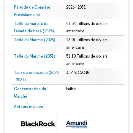
Période de Données
2026 - 2031
Prévisionnelles
Taille du marché de
41.54 Trillions de dollars
l'année de base (2025)
américains
Taille du Marché (2026)
43.01 Trillions de dollars
américains
Taille du Marché (2031)
51.18 Trillions de dollars
américains
Taux de croissance (2026
3.54% CAGR
- 2031)
Concentration du
Faible
Marché
Image © Mordor Intelligence. La réutilisation nécessite une attribution sous CC 
Acteurs majeurs