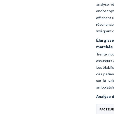
analyse r
endoscopiq
affichent 
résonance
intégrant 
Élargiss
marchés
Trente nou
assureurs 
Les établi
des patien
sur la va
ambulatoi
Analyse d
FACTEUR