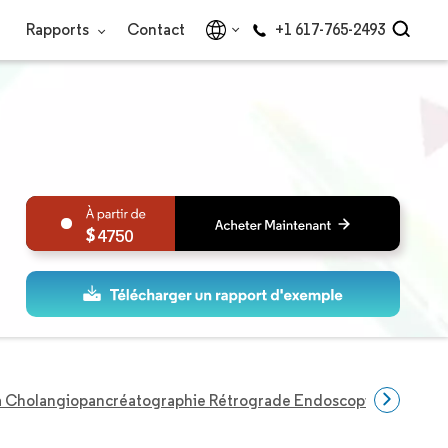
Rapports
Contact
+1 617-765-2493
4750
a Cholangiopancréatographie Rétrograde Endoscopique (ERCP