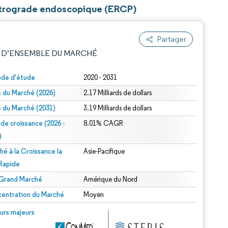
rétrograde endoscopique (ERCP)
Partager
 D’ENSEMBLE DU MARCHÉ
ode d'étude
2020 - 2031
le du Marché (2026)
2.17 Milliards de dollars
le du Marché (2031)
3.19 Milliards de dollars
 de croissance (2026 -
8.01% CAGR
)
hé à la Croissance la
Asie-Pacifique
e attribution sous CC BY 4.0.
 Rapide
 Grand Marché
Amérique du Nord
entration du Marché
Moyen
© Mordor Intelligence. La réutilisation nécessite une attribution sous CC BY 4.0.
urs majeurs