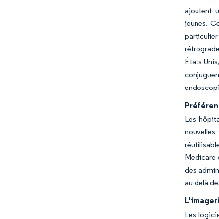
ajoutent 
jeunes. C
particulie
rétrograde
États-Unis
conjuguen
endoscopi
Préférenc
Les hôpita
nouvelles
réutilisab
Medicare 
des admini
au-delà de
L'imageri
Les logici