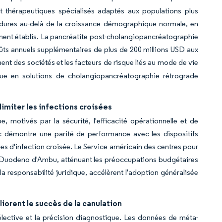
t thérapeutiques spécialisés adaptés aux populations plus
dures au-delà de la croissance démographique normale, en
ment établis. La pancréatite post-cholangiopancréatographie
ûts annuels supplémentaires de plus de 200 millions USD aux
ment des sociétés et les facteurs de risque liés au mode de vie
ue en solutions de cholangiopancréatographie rétrograde
imiter les infections croisées
motivés par la sécurité, l'efficacité opérationnelle et de
 démontre une parité de performance avec les dispositifs
ques d'infection croisée. Le Service américain des centres pour
Duodeno d'Ambu, atténuant les préoccupations budgétaires
la responsabilité juridique, accélèrent l'adoption généralisée
liorent le succès de la canulation
n sélective et la précision diagnostique. Les données de méta-