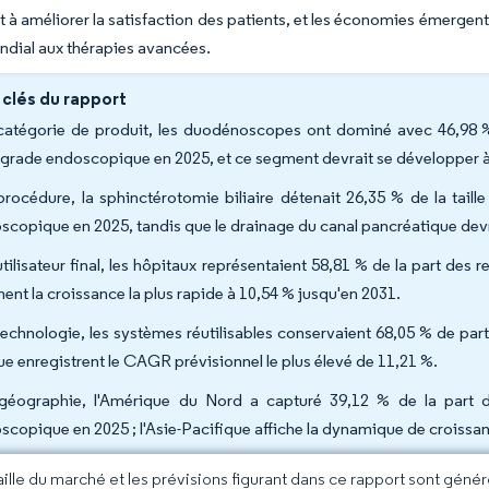
et à améliorer la satisfaction des patients, et les économies émerge
ndial aux thérapies avancées.
 clés du rapport
catégorie de produit, les duodénoscopes ont dominé avec 46,98 
ograde endoscopique en 2025, et ce segment devrait se développer 
procédure, la sphinctérotomie biliaire détenait 26,35 % de la tai
scopique en 2025, tandis que le drainage du canal pancréatique devr
utilisateur final, les hôpitaux représentaient 58,81 % de la part des
hent la croissance la plus rapide à 10,54 % jusqu'en 2031.
technologie, les systèmes réutilisables conservaient 68,05 % de par
ue enregistrent le CAGR prévisionnel le plus élevé de 11,21 %.
géographie, l'Amérique du Nord a capturé 39,12 % de la part 
scopique en 2025 ; l'Asie-Pacifique affiche la dynamique de croissa
taille du marché et les prévisions figurant dans ce rapport sont géné