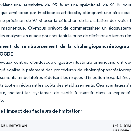
évèlent une sensibilité de 93 % et une spécificité de 90 % pou
ue améliorée par intelligence artificielle, atteignant une aire sous
une précision de 97 % pour la détection de la dilatation des voies
 magnétique. Olympus prévoit de commercialiser un écosystème d'
des analyses en nuage pour soutenir la prise de décision en temps rée
ement du remboursement de la cholangiopancréatograph
 OCDE
veaux centres d'endoscopie gastro-intestinale américains ont ouve
qui égalise le paiement des procédures de cholangiopancréatograp
ssements ambulatoires réduisent les risques d'infection hospitalière,
ts tout en réduisant les coûts des établissements. Ces avantages s'a
leur, incitant les systèmes de santé à investir dans la capaci
re.
e l'impact des facteurs de limitation
*
 DE LIMITATION
(~) % D'I
LES PRÉVI