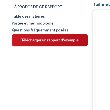
Taille 
À PROPOS DE CE RAPPORT
Table des matières
Taille et part de marché
Portée et méthodologie
Questions fréquemment posées
Analyse du marché
Tendances et perspectives
Analyse des segments
Analyse géographique
Paysage réglementaire
Analyse de la chaîne de valeur
Paysage concurrentiel