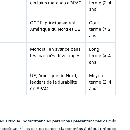
certains marchés d'APAC
terme (2-4
ans)
OCDE, principalement
Court
Amérique du Nord et UE
terme (≤ 2
ans)
%
Mondial, en avance dans
Long
les marchés développés
terme (≥ 4
ans)
%
UE, Amérique du Nord,
Moyen
leaders de la durabilité
terme (2-4
en APAC
ans)
upes à risque, notamment les personnes présentant des calculs
[1]
oscopique.
Les cas de cancer du pancréas à début précoce