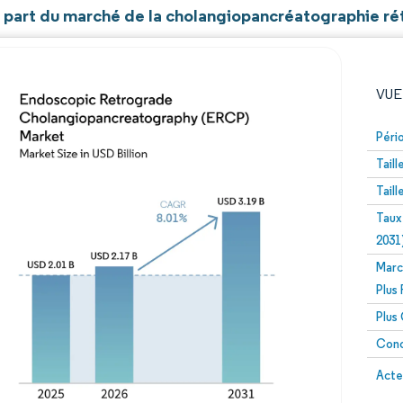
et part du marché de la cholangiopancréatographie 
VUE
Péri
Tail
Tail
Taux
2031
Marc
Image © Mordor Intelligence. La réutilisation nécessite un
Plus
Plus
Conc
Image 
Acte