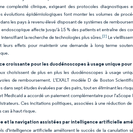
une complexité clinique, exigeant des protocoles diagnostiques e
es évolutions épidémiologiques font monter les volumes de procé
r dans les pays à revenu élevé disposant de systèmes de rembourse
 endoscopique affecte jusqu'à 15 % des patients et entraîne des co
[2]
, intensifiant la recherche de technologies plus sûres.
Le vieillisse
t leurs effets pour maintenir une demande à long terme souten
que.
e croissante pour les duodénoscopes à usage unique pour l
ux choisissent de plus en plus les duodénoscopes à usage unique, 
 voies de remboursement. L'EXALT modèle D de Boston Scientific
les dans sept études évaluées par des pairs, tout en éliminant les ris
et Medicaid a accordé un paiement complémentaire pour l'aScope 
strateurs. Ces incitations politiques, associées à une réduction de 
s cas à haut risque.
e et la navigation assistées par intelligence artificielle amé
els d'intelligence artificielle améliorent le succès de la canulatio