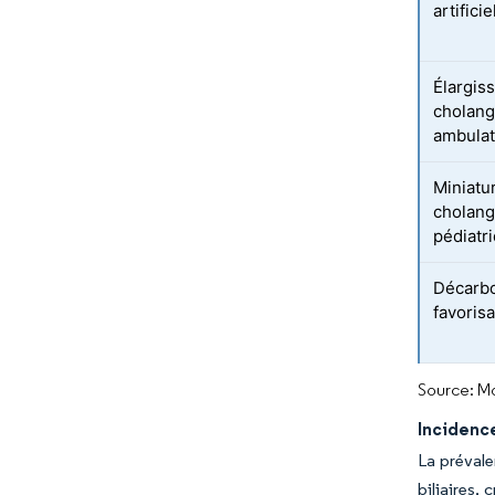
artifici
Élargis
cholang
ambulat
Miniatu
cholang
pédiatr
Décarbo
favoris
Source: Mo
Incidence
La prévale
biliaires,