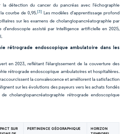
r la détection du cancer du pancréas avec l'échographie
[3]
 la courbe de 0,95.
Les modèles d'apprentissage profond
 biliaires sur les examens de cholangiopancréatographie par
endoscopie assisté par intelligence artificielle en 2025,
l.
ie rétrograde endoscopique ambulatoire dans les
rt en 2023, reflétant l'élargissement de la couverture des
hie rétrograde endoscopique ambulatoires et hospitalières.
 raccourcissent la convalescence et améliorent la satisfaction
lignent sur les évolutions des payeurs vers les achats fondés
té de cholangiopancréatographie rétrograde endoscopique
MPACT SUR
PERTINENCE GÉOGRAPHIQUE
HORIZON
SIONS DE
TEMPOREL