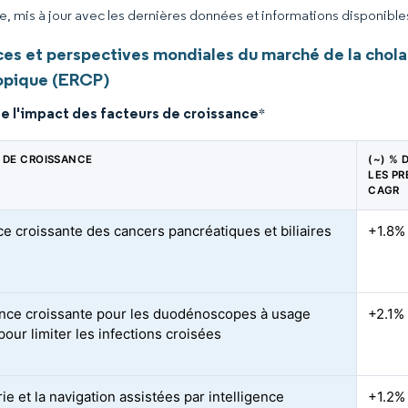
ce, mis à jour avec les dernières données et informations disponible
es et perspectives mondiales du marché de la chol
opique (ERCP)
e l'impact des facteurs de croissance
*
 DE CROISSANCE
(~) % 
LES PR
CAGR
ce croissante des cancers pancréatiques et biliaires
+1.8%
nce croissante pour les duodénoscopes à usage
+2.1%
our limiter les infections croisées
ie et la navigation assistées par intelligence
+1.2%