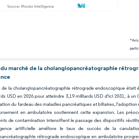
*Avis
partic
 du marché de la cholangiopancréatographie rétro
ence
de la cholangiopancréatographie rétrograde endoscopique était év
ards USD en 2026 pour atteindre 3,19 milliards USD d'ici 2031, à u
tion du fardeau des maladies pancréatiques et biliaires, l'adoptio
rsement en ambulatoire soutiennent cette expansion. Les préoccu
ts de contamination intensifient le passage des dispositifs réutilis
ligence artificielle améliore le taux de succès de la canula
pancréatographie rétrograde endoscopique en ambulatoire progres