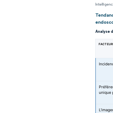
Intelligen
Tendanc
endosc
Analyse d
FACTEUR
Inciden
Préfére
unique p
L'imager