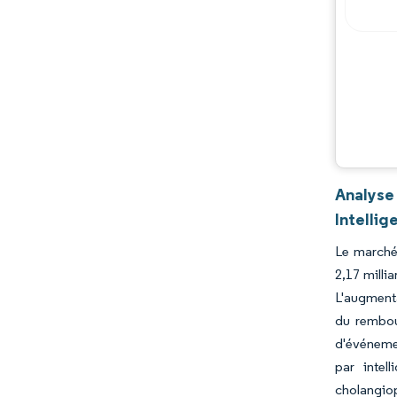
Acteurs majeurs
Opportunités et perspectives
Évolutions de l'industrie
Analyse
Intellig
Le marché 
2,17 milli
L'augmenta
du rembou
d'événemen
par intel
cholangio