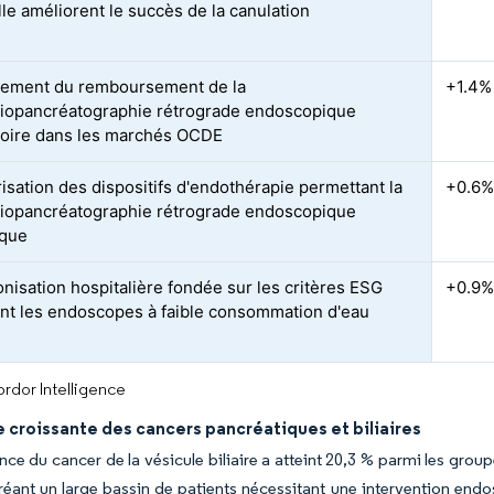
elle améliorent le succès de la canulation
sement du remboursement de la
+1.4%
iopancréatographie rétrograde endoscopique
oire dans les marchés OCDE
risation des dispositifs d'endothérapie permettant la
+0.6
iopancréatographie rétrograde endoscopique
ique
nisation hospitalière fondée sur les critères ESG
+0.9
ant les endoscopes à faible consommation d'eau
rdor Intelligence
 croissante des cancers pancréatiques et biliaires
nce du cancer de la vésicule biliaire a atteint 20,3 % parmi les gro
 créant un large bassin de patients nécessitant une intervention end