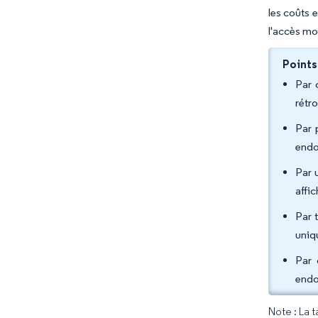
les coûts 
l'accès mo
Points
Par 
rétr
Par 
endo
Par 
affic
Par 
uniq
Par 
endo
Note : La 