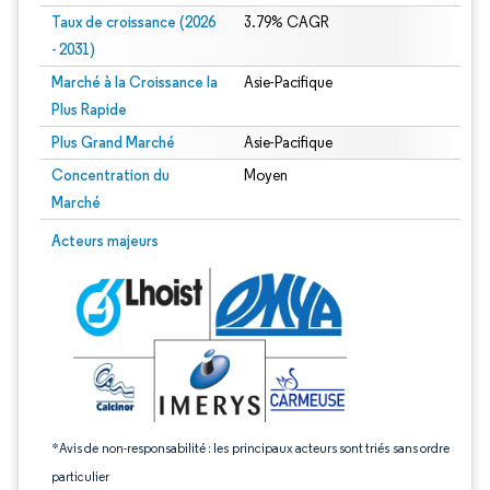
Taux de croissance (2026
3.79% CAGR
- 2031)
Marché à la Croissance la
Asie-Pacifique
Plus Rapide
Plus Grand Marché
Asie-Pacifique
Concentration du
Moyen
Marché
Image © Mordor Intelligence. La réutilisation nécessite une attribution sous CC 
Acteurs majeurs
*Avis de non-responsabilité : les principaux acteurs sont triés sans ordre
particulier