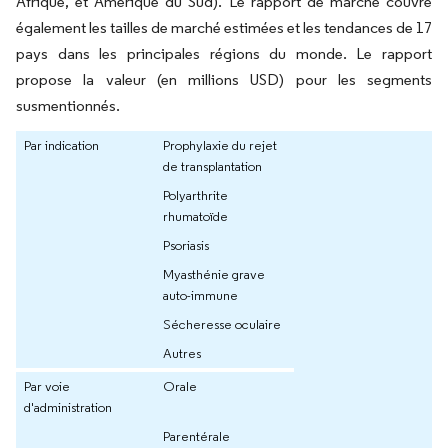
Afrique, et Amérique du Sud). Le rapport de marché couvre
également les tailles de marché estimées et les tendances de 17
pays dans les principales régions du monde. Le rapport
propose la valeur (en millions USD) pour les segments
susmentionnés.
Par indication
Prophylaxie du rejet
de transplantation
Polyarthrite
rhumatoïde
Psoriasis
Myasthénie grave
auto-immune
Sécheresse oculaire
Autres
Par voie
Orale
d'administration
Parentérale