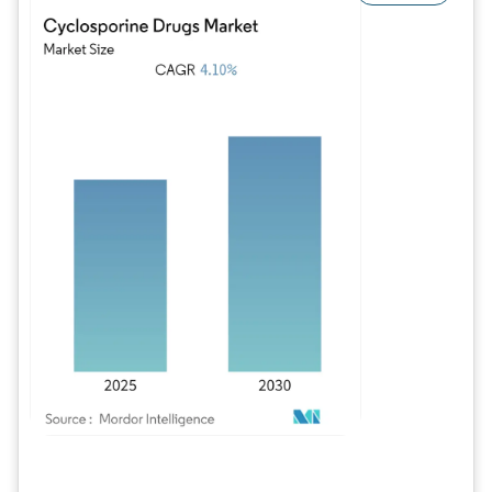
Image © Mordor Intelligence. La réutilisation nécessite une attribution sous CC BY