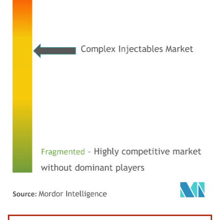
Image © Mordor Intelligence. La réutilisation nécessite une attribution sous CC BY 4.