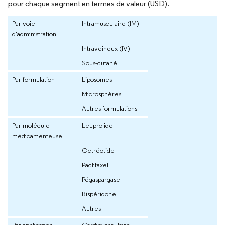
pour chaque segment en termes de valeur (USD).
Par voie
Intramusculaire (IM)
d'administration
Intraveineux (IV)
Sous-cutané
Par formulation
Liposomes
Microsphères
Autres formulations
Par molécule
Leuprolide
médicamenteuse
Octréotide
Paclitaxel
Pégaspargase
Rispéridone
Autres