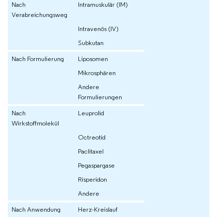
Nach
Intramuskulär (IM)
Verabreichungsweg
Intravenös (IV)
Subkutan
Nach Formulierung
Liposomen
Mikrosphären
Andere
Formulierungen
Nach
Leuprolid
Wirkstoffmolekül
Octreotid
Paclitaxel
Pegaspargase
Risperidon
Andere
Nach Anwendung
Herz-Kreislauf