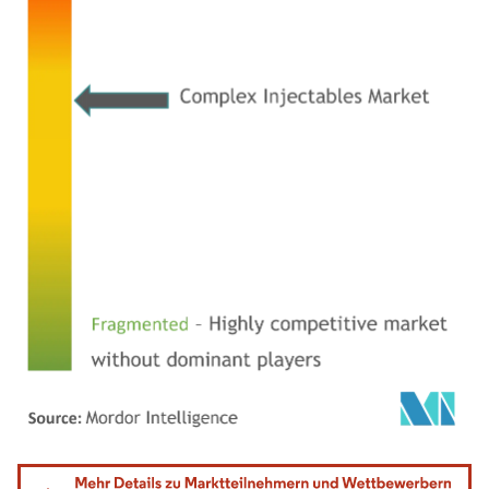
Bild © Mordor Intelligence. Wiederverwendung erfordert Namensnennung gemäß