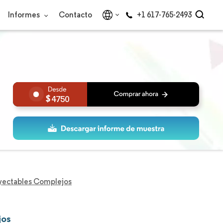
Informes
Contacto
+1 617-765-2493
4750
yectables Complejos
jos