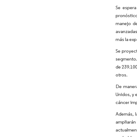
Se espera
pronóstico
manejo de
avanzadas
más la exp
Se proyect
segmento.
de 239.100
otros.
De manera
Unidos, y 
cáncer imp
Además, la
ampliarán
actualment