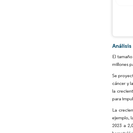
Análisi
El tamaño
millones p
Se proyec
cáncer y l
la crecie
para impul
La crecie
ejemplo, l
2023 a 2,