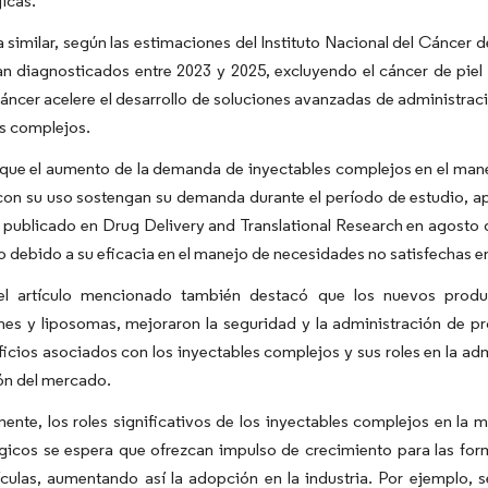
icas.
similar, según las estimaciones del Instituto Nacional del Cáncer d
n diagnosticados entre 2023 y 2025, excluyendo el cáncer de piel
áncer acelere el desarrollo de soluciones avanzadas de administra
s complejos.
que el aumento de la demanda de inyectables complejos en el mane
con su uso sostengan su demanda durante el período de estudio, a
o publicado en Drug Delivery and Translational Research en agosto
debido a su eficacia en el manejo de necesidades no satisfechas 
l artículo mencionado también destacó que los nuevos producto
es y liposomas, mejoraron la seguridad y la administración de pr
ficios asociados con los inyectables complejos y sus roles en la 
ón del mercado.
ente, los roles significativos de los inyectables complejos en la 
gicos se espera que ofrezcan impulso de crecimiento para las for
ículas, aumentando así la adopción en la industria. Por ejemplo,