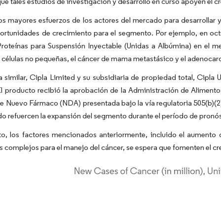
ue tales estudios de investigación y desarrollo en curso apoyen el 
s mayores esfuerzos de los actores del mercado para desarrollar y
ortunidades de crecimiento para el segmento. Por ejemplo, en octu
Proteínas para Suspensión Inyectable (Unidas a Albúmina) en el m
 células no pequeñas, el cáncer de mama metastásico y el adenoca
similar, Cipla Limited y su subsidiaria de propiedad total, Cipla
El producto recibió la aprobación de la Administración de Alimen
de Nuevo Fármaco (NDA) presentada bajo la vía regulatoria 505(b)(2).
o refuercen la expansión del segmento durante el período de pronós
nto, los factores mencionados anteriormente, incluido el aumento
s complejos para el manejo del cáncer, se espera que fomenten el c