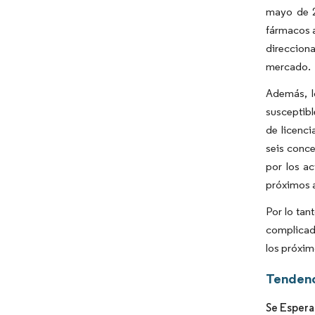
mayo de 2
fármacos a
direccion
mercado.
Además, l
susceptib
de licenc
seis conce
por los ac
próximos 
Por lo tan
complicado
los próxim
Tendenc
Se Espera