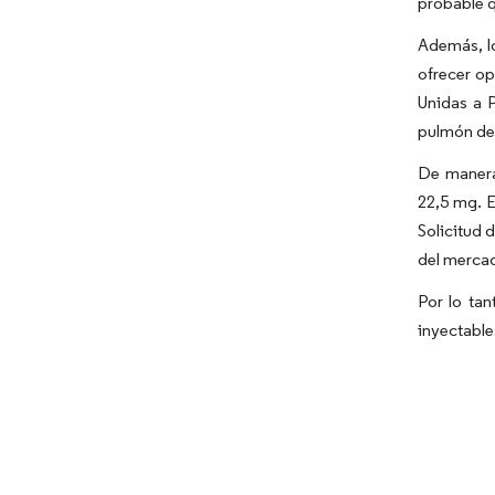
probable q
Además, lo
ofrecer op
Unidas a 
pulmón de
De manera 
22,5 mg. 
Solicitud 
del mercad
Por lo ta
inyectable