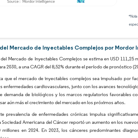
Imagen © Mordor Intelligence. El uso requiere atribución según CC BY 4.0.
*Nota
espec
s del Mercado de Inyectables Complejos por Mordor I
 del Mercado de Inyectables Complejos se estima en USD 111,25 mi
ara 2030, a una CAGR del 8,52% durante el período de pronóstico (2
ta que el mercado de inyectables complejos sea impulsado por f
as enfermedades cardiovasculares, junto con los avances tecnológi
nte demanda de biológicos y los marcos regulatorios favorables c
sar aún más el crecimiento del mercado en los próximos años.
nte prevalencia de enfermedades crónicas impulsa significativa
a Sociedad Americana del Cáncer reportó un aumento en los nuevos
0 millones en 2024. En 2023, los cánceres predominantes diagno