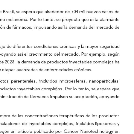
e Brasil, se espera que alrededor de 704 mil nuevos casos de
 no melanoma. Por lo tanto, se proyecta que esta alarmante
ción de fármacos, impulsando así la demanda del mercado de
jo de diferentes condiciones crónicas y la mayor seguridad
poyando así el crecimiento del mercado. Por ejemplo, según
 de 2023, la demanda de productos inyectables complejos ha
en etapas avanzadas de enfermedades crónicas.
s parenterales, incluidos microesferas, nanopartículas,
oductos inyectables complejos. Por lo tanto, se espera que
administración de fármacos impulsen su aceptación, apoyando
mejora de las concentraciones terapéuticas de los productos
mulaciones de inyectables complejos, incluidos liposomas y
 según un artículo publicado por Cancer Nanotechnology en