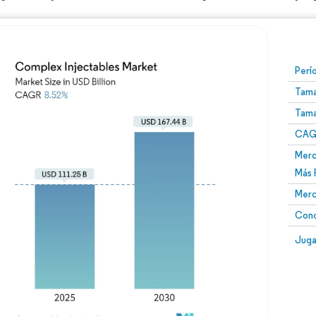
Perí
Tama
Tama
CAGR
Merc
Más 
Merc
Conc
Juga