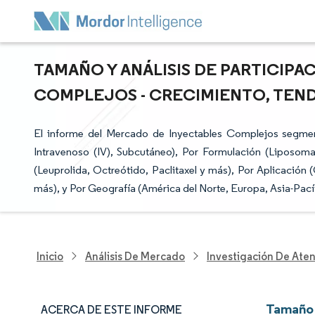
TAMAÑO Y ANÁLISIS DE PARTICIP
COMPLEJOS - CRECIMIENTO, TENDE
El informe del Mercado de Inyectables Complejos segmenta
Intravenoso (IV), Subcutáneo), Por Formulación (Liposom
(Leuprolida, Octreótido, Paclitaxel y más), Por Aplicación 
más), y Por Geografía (América del Norte, Europa, Asia-Pací
Inicio
Análisis De Mercado
Investigación De Ate
Tamaño 
ACERCA DE ESTE INFORME