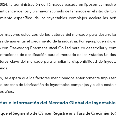
024, la administración de fármacos basada en liposomas mostró
nticancerígenos y un mayor acúmulo de fármacos en el sitio del tumo
amiento específico de los inyectables complejos acelere las act
os mayores esfuerzos de los actores del mercado para desarrolla
les de aumentar el crecimiento de la industria. Por ejemplo, en 
ia con Daewoong Pharmaceutical Co Ltd para co-desarrollar y com
ntraciones de dosificación para el mercado de los Estados Unidos.
tores clave del mercado para ampliar la disponibilidad de inyect
años.
to, se espera que los factores mencionados anteriormente impulsen
 proceso de fabricación de inyectables complejos y el alto costo 
os años.
ias e Información del Mercado Global de Inyectabl
 que el Segmento de Cáncer Registre una Tasa de Crecimiento Si