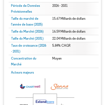
Période de Données
2026 - 2031
Prévisionnelles
Taille du marché de
15.67 Milliards de dollars
l'année de base (2025)
Taille du Marché (2026)
16.59 Milliards de dollars
Taille du Marché (2031)
22.04 Milliards de dollars
Taux de croissance (2026
5.84% CAGR
- 2031)
Concentration du
Moyen
Marché
Image © Mordor Intelligence. La réutilisation nécessite une attribution sous CC 
Acteurs majeurs