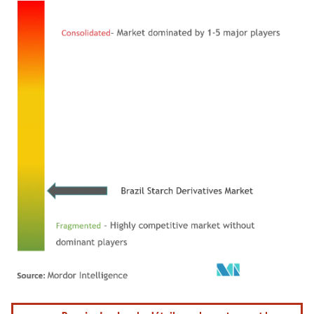
Image © Mordor Intelligence. La réutilisation nécessite une attribution sous CC BY 4.