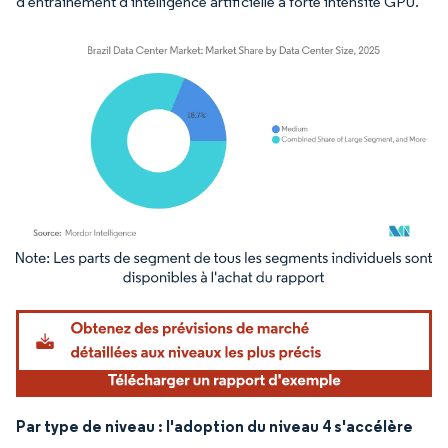
d'entraînement d'intelligence artificielle à forte intensité GPU.
Image © Mordor Intelligence. La réutilisation nécessite une attribution sous CC BY 4.
Par type de niveau : l'adoption du niveau 4 s'accélère