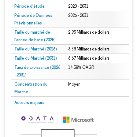
Période d'étude
2020 - 2031
Période de Données
2026 - 2031
Prévisionnelles
Taille du marché de
2.95 Milliards de dollars
l'année de base (2025)
Taille du Marché (2026)
3.38 Milliards de dollars
Taille du Marché (2031)
6.67 Milliards de dollars
Taux de croissance (2026
14.58% CAGR
- 2031)
Concentration du
Moyen
Marché
Image © Mordor Intelligence. La réutilisation nécessite une attribution sous CC 
Acteurs majeurs