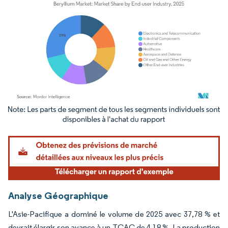
Image © Mordor Intelligence. La réutilisation nécessite une attribution sous CC BY 4.
Analyse Géographique
L'Asie-Pacifique a dominé le volume de 2025 avec 37,78 % et
devrait élargir son avance à un TCAC de 4,18 %. La production