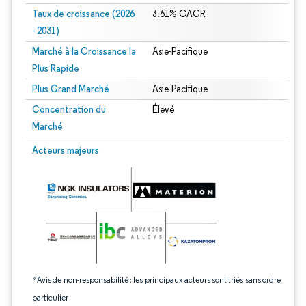
Taux de croissance (2026
3.61% CAGR
- 2031)
Marché à la Croissance la
Asie-Pacifique
Plus Rapide
Plus Grand Marché
Asie-Pacifique
Concentration du
Élevé
Marché
Image © Mordor Intelligence. La réutilisation nécessite une attribution sous CC 
Acteurs majeurs
*Avis de non-responsabilité : les principaux acteurs sont triés sans ordre
particulier