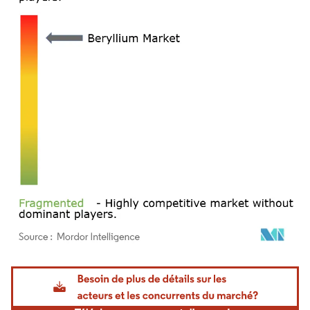
Image © Mordor Intelligence. La réutilisation nécessite une attribution sous CC BY 4.