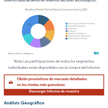
diversificada de berilio en diversos sectores tecnológicos.
Nota: Las participaciones de todos los segmentos
Imagen © Mordor Intelligence. El uso requiere atribución según CC BY 4.0.
individuales están disponibles con la compra del informe
Análisis Geográfico