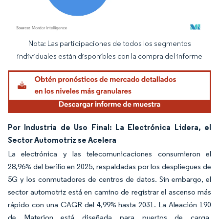
Nota: Las participaciones de todos los segmentos
Imagen © Mordor Intelligence. El uso requiere atribución según CC BY 4.0.
individuales están disponibles con la compra del informe
Por Industria de Uso Final: La Electrónica Lidera, el
Sector Automotriz se Acelera
La electrónica y las telecomunicaciones consumieron el
28,96% del berilio en 2025, respaldadas por los despliegues de
5G y los conmutadores de centros de datos. Sin embargo, el
sector automotriz está en camino de registrar el ascenso más
rápido con una CAGR del 4,99% hasta 2031. La Aleación 190
de Materion está diseñada para puertos de carga,