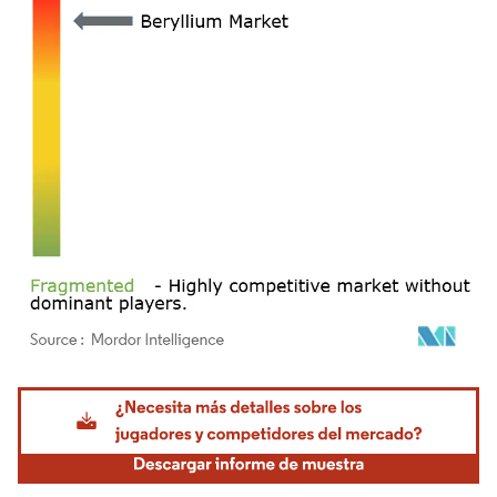
Imagen © Mordor Intelligence. El uso requiere atribución según CC BY 4.0.