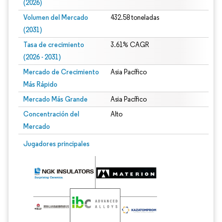
(2026)
Volumen del Mercado
432.58 toneladas
(2031)
Tasa de crecimiento
3.61% CAGR
(2026 - 2031)
Mercado de Crecimiento
Asia Pacífico
Más Rápido
Mercado Más Grande
Asia Pacífico
Concentración del
Alto
Mercado
Imagen © Mordor Intelligence. El uso requiere atribución según CC BY 4.0.
Jugadores principales