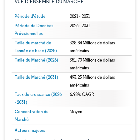
VUE D’ENSEMBLE DU MARCHÉ
Période d'étude
2021 - 2031
Période de Données
2026 - 2031
Prévisionnelles
Taille du marché de
328.84 Millions de dollars
l'année de base (2025)
américains
Taille du Marché (2026)
351.79 Millions de dollars
américains
Taille du Marché (2031)
493.23 Millions de dollars
américains
Taux de croissance (2026
6.98% CAGR
- 2031)
Concentration du
Moyen
Marché
Image © Mordor Intelligence. La réutilisation nécessite une attribution sous CC 
Acteurs majeurs