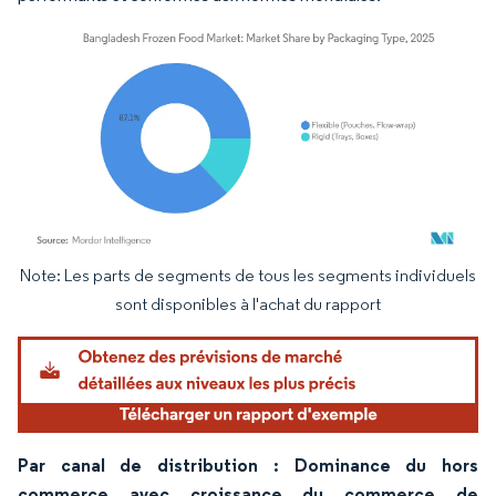
Note: Les parts de segments de tous les segments individuels
Image © Mordor Intelligence. La réutilisation nécessite une attribution sous CC BY 4.
sont disponibles à l'achat du rapport
Par canal de distribution : Dominance du hors
commerce avec croissance du commerce de