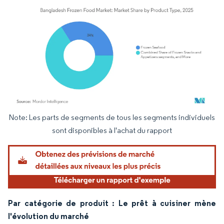
Note: Les parts de segments de tous les segments individuels
Image © Mordor Intelligence. La réutilisation nécessite une attribution sous CC BY 4.
sont disponibles à l'achat du rapport
Par catégorie de produit : Le prêt à cuisiner mène
l'évolution du marché