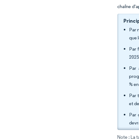
chaîne d'a
Princi
Par 
que 
Par 
2025
Par 
prog
% en
Par 
et d
Par 
devr
Note : La 