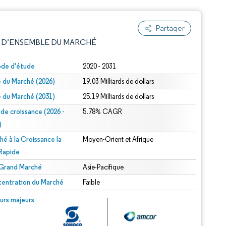
Partager
 D’ENSEMBLE DU MARCHÉ
ode d'étude
2020 - 2031
le du Marché (2026)
19.03 Milliards de dollars
le du Marché (2031)
25.19 Milliards de dollars
 de croissance (2026 -
5.78% CAGR
)
hé à la Croissance la
Moyen-Orient et Afrique
e attribution sous CC BY 4.0.
 Rapide
 Grand Marché
Asie-Pacifique
entration du Marché
Faible
© Mordor Intelligence. La réutilisation nécessite une attribution sous CC BY 4.0.
urs majeurs