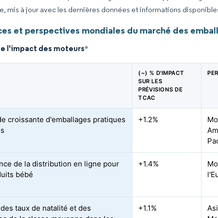
ce, mis à jour avec les dernières données et informations disponible
es et perspectives mondiales du marché des emball
de l'impact des moteurs
*
(~) % D'IMPACT
PE
SUR LES
PRÉVISIONS DE
TCAC
 croissante d'emballages pratiques
+1.2%
Mo
s
Am
Pac
nce de la distribution en ligne pour
+1.4%
Mon
duits bébé
l'E
des taux de natalité et des
+1.1%
Asi