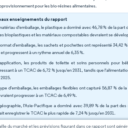
pprovisionnement pour les bio-résines alimentaires.
paux enseignements du rapport
matériau d'emballage, le plastique a dominé avec 46,78 % de la part
les bioplastiques et les matériaux compostables devraient se dével
format d'emballage, les sachets et pochettes ont représenté 34,42 %
 et progressent à un rythme annuel de 6,35 %.
application, les produits de toilette et soins personnels pour bé
ressant à un TCAC de 6,72 % jusqu'en 2031, tandis que l'alimentatio
 2025.
type d'emballage, les emballages flexibles ont capturé 56,87 % de l
evraient progresser à un TCAC de 6,49 %.
géographie, l'Asie-Pacifique a dominé avec 39,89 % de la part des
ait enregistrer le TCAC le plus rapide de 7,24 % jusqu'en 2031.
taille du marché et les prévisions figurant dans ce rapport sont géné