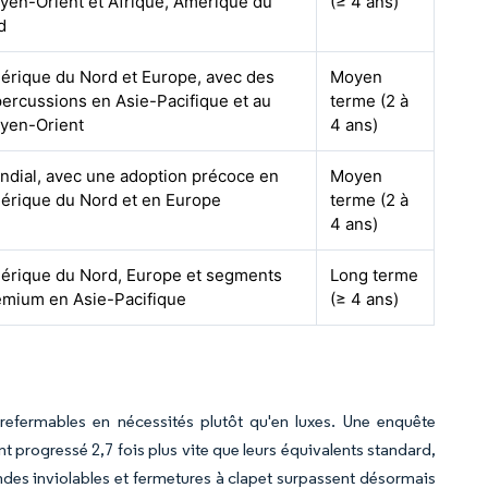
yen-Orient et Afrique, Amérique du
(≥ 4 ans)
d
érique du Nord et Europe, avec des
Moyen
percussions en Asie-Pacifique et au
terme (2 à
yen-Orient
4 ans)
ndial, avec une adoption précoce en
Moyen
érique du Nord et en Europe
terme (2 à
4 ans)
érique du Nord, Europe et segments
Long terme
emium en Asie-Pacifique
(≥ 4 ans)
efermables en nécessités plutôt qu'en luxes. Une enquête
 progressé 2,7 fois plus vite que leurs équivalents standard,
des inviolables et fermetures à clapet surpassent désormais