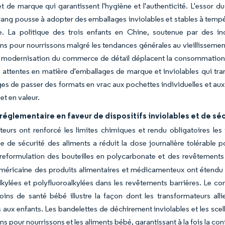
 de marque qui garantissent l'hygiène et l'authenticité. L'essor 
rang pousse à adopter des emballages inviolables et stables à tem
e. La politique des trois enfants en Chine, soutenue par des inc
ns pour nourrissons malgré les tendances générales au vieillissemen
e modernisation du commerce de détail déplacent la consommation 
s attentes en matière d'emballages de marque et inviolables qui tr
s de passer des formats en vrac aux pochettes individuelles et au
et en valeur.
réglementaire en faveur de dispositifs inviolables et de sé
teurs ont renforcé les limites chimiques et rendu obligatoires les 
 de sécurité des aliments a réduit la dose journalière tolérable po
 reformulation des bouteilles en polycarbonate et des revêtement
méricaine des produits alimentaires et médicamenteux ont étendu 
lkylées et polyfluoroalkylées dans les revêtements barrières. Le c
oins de santé bébé illustre la façon dont les transformateurs allien
s aux enfants. Les bandelettes de déchirement inviolables et les sc
ns pour nourrissons et les aliments bébé, garantissant à la fois la con