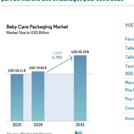
VUE
Péri
Tail
Tail
Taux
2031
Marc
Image © Mordor Intelligence. La réutilisation nécessite un
Plus
Plus
Conc
Image 
Acte