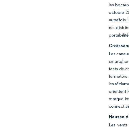
les bocaux
octobre 20
autrefois 
de distri
portabilité
Croissanc
Les canaux
smartphone
tests de c
fermeture 
les réclam
orientent 
marque int
connectivi
Hausse d
Les vents