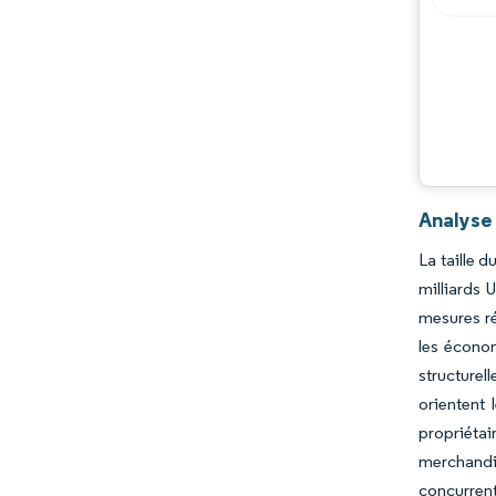
Opportunités et perspectives
Évolutions de l'industrie
Analyse
La taille 
milliards
mesures ré
les économ
structure
orientent 
propriétai
merchandi
concurrent