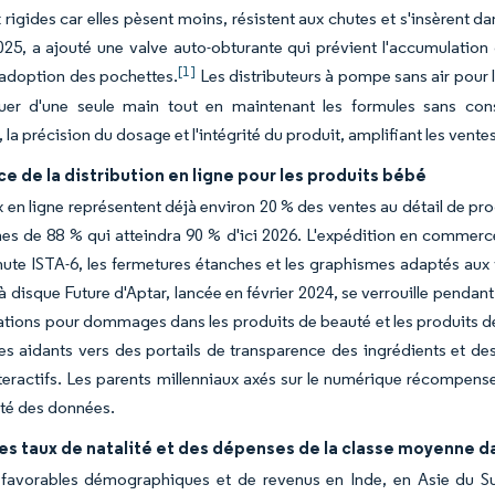
 rigides car elles pèsent moins, résistent aux chutes et s'insèrent dan
25, a ajouté une valve auto-obturante qui prévient l'accumulation 
[1]
l'adoption des pochettes.
Les distributeurs à pompe sans air pour l
buer d'une seule main tout en maintenant les formules sans cons
, la précision du dosage et l'intégrité du produit, amplifiant les vente
e de la distribution en ligne pour les produits bébé
 en ligne représentent déjà environ 20 % des ventes au détail de pr
s de 88 % qui atteindra 90 % d'ici 2026. L'expédition en commerce
hute ISTA-6, les fermetures étanches et les graphismes adaptés aux 
à disque Future d'Aptar, lancée en février 2024, se verrouille pendant
ations pour dommages dans les produits de beauté et les produits de
les aidants vers des portails de transparence des ingrédients et de
eractifs. Les parents millenniaux axés sur le numérique récompensent 
té des données.
es taux de natalité et des dépenses de la classe moyenne
 favorables démographiques et de revenus en Inde, en Asie du Su