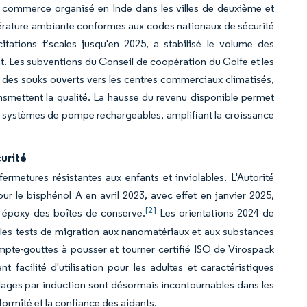
du commerce organisé en Inde dans les villes de deuxième et
pérature ambiante conformes aux codes nationaux de sécurité
itations fiscales jusqu'en 2025, a stabilisé le volume des
t. Les subventions du Conseil de coopération du Golfe et les
des souks ouverts vers les centres commerciaux climatisés,
ansmettent la qualité. La hausse du revenu disponible permet
x systèmes de pompe rechargeables, amplifiant la croissance
curité
fermetures résistantes aux enfants et inviolables. L'Autorité
ur le bisphénol A en avril 2023, avec effet en janvier 2025,
[2]
s époxy des boîtes de conserve.
Les orientations 2024 de
les tests de migration aux nanomatériaux et aux substances
ompte-gouttes à pousser et tourner certifié ISO de Virospack
t facilité d'utilisation pour les adultes et caractéristiques
ellages par induction sont désormais incontournables dans les
formité et la confiance des aidants.