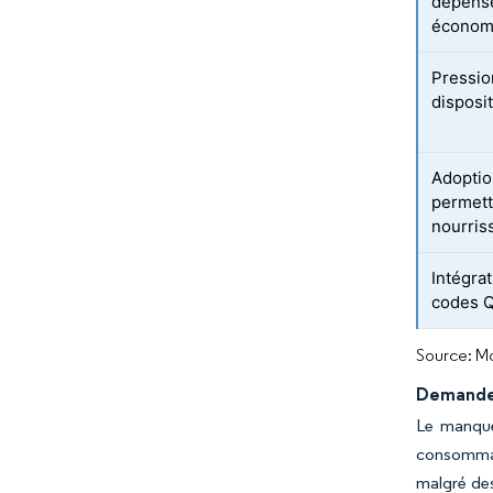
dépense
économ
Pressio
disposit
Adoptio
permett
nourris
Intégrat
codes Q
Source: Mo
Demande 
Le manque
consommate
malgré des