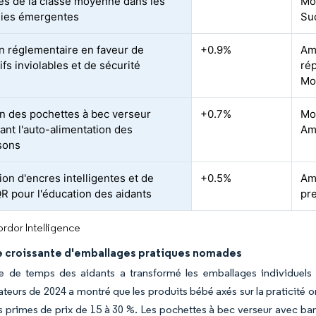
s de la classe moyenne dans les
Mo
ies émergentes
Su
n réglementaire en faveur de
+0.9%
Am
ifs inviolables et de sécurité
ré
Mo
n des pochettes à bec verseur
+0.7%
Mo
ant l'auto-alimentation des
Am
sons
ion d'encres intelligentes et de
+0.5%
Am
R pour l'éducation des aidants
pr
rdor Intelligence
croissante d'emballages pratiques nomades
 de temps des aidants a transformé les emballages individuels r
urs de 2024 a montré que les produits bébé axés sur la praticité ont
 primes de prix de 15 à 30 %. Les pochettes à bec verseur avec ban