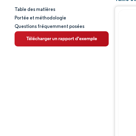
Table des matières
Taille et part de marché
Portée et méthodologie
Questions fréquemment posées
Analyse du marché
Tendances et perspectives
Analyse des segments
Analyse géographique
Paysage réglementaire
Analyse de la chaîne de valeur
Paysage concurrentiel
Acteurs majeurs