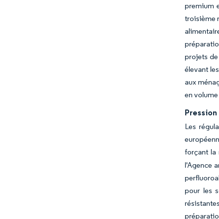
premium et
troisième 
alimentair
préparatio
projets d
élevant le
aux ménage
en volume 
Pression 
Les régula
européenne
forçant la
l'Agence a
perfluoroa
pour les s
résistante
préparatio