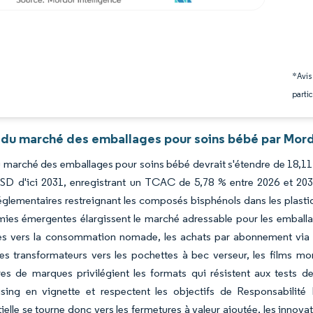
*Avis
partic
 du marché des emballages pour soins bébé par Mord
du marché des emballages pour soins bébé devrait s'étendre de 18,11
 USD d'ici 2031, enregistrant un TCAC de 5,78 % entre 2026 et 20
glementaires restreignant les composés bisphénols dans les plastiq
ies émergentes élargissent le marché adressable pour les emballage
lles vers la consommation nomade, les achats par abonnement vi
les transformateurs vers les pochettes à bec verseur, les films mo
res de marques privilégient les formats qui résistent aux tests de
sing en vignette et respectent les objectifs de Responsabilité É
ielle se tourne donc vers les fermetures à valeur ajoutée, les innovati