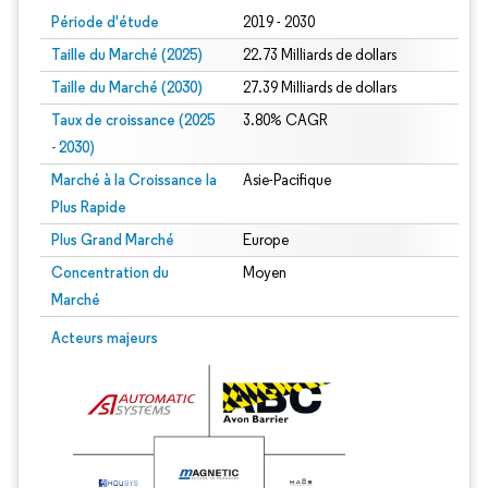
Période d'étude
2019 - 2030
Taille du Marché (2025)
22.73 Milliards de dollars
Taille du Marché (2030)
27.39 Milliards de dollars
Taux de croissance (2025
3.80% CAGR
- 2030)
Marché à la Croissance la
Asie-Pacifique
Plus Rapide
Plus Grand Marché
Europe
Concentration du
Moyen
Marché
Image © Mordor Intelligence. La réutilisation nécessite une attribution sous CC 
Acteurs majeurs