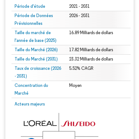
Période d'étude
2021 - 2031
Période de Données
2026 - 2031
Prévisionnelles
Taille du marché de
16.89 Milliards de dollars
l'année de base (2025)
Taille du Marché (2026)
17.82 Milliards de dollars
Taille du Marché (2031)
23.32 Milliards de dollars
Taux de croissance (2026
5.52% CAGR
- 2031)
Concentration du
Moyen
Marché
Image © Mordor Intelligence. La réutilisation nécessite une attribution sous CC 
Acteurs majeurs