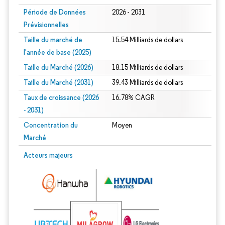
Période de Données
2026 - 2031
Prévisionnelles
Taille du marché de
15.54 Milliards de dollars
l'année de base (2025)
Taille du Marché (2026)
18.15 Milliards de dollars
Taille du Marché (2031)
39.43 Milliards de dollars
Taux de croissance (2026
16.78% CAGR
- 2031)
Concentration du
Moyen
Marché
Image © Mordor Intelligence. La réutilisation nécessite une attribution sous CC 
Acteurs majeurs