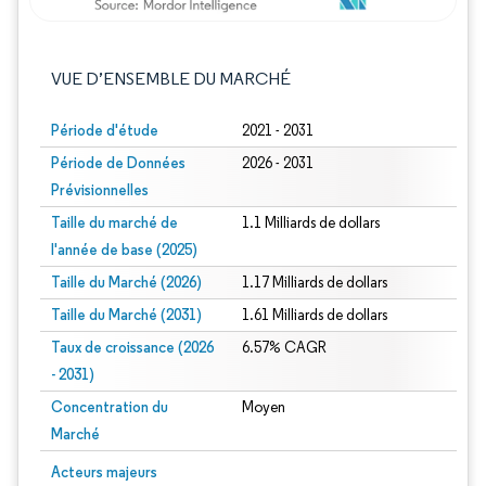
VUE D’ENSEMBLE DU MARCHÉ
Période d'étude
2021 - 2031
Période de Données
2026 - 2031
Prévisionnelles
Taille du marché de
1.1 Milliards de dollars
l'année de base (2025)
Taille du Marché (2026)
1.17 Milliards de dollars
Taille du Marché (2031)
1.61 Milliards de dollars
Taux de croissance (2026
6.57% CAGR
- 2031)
Concentration du
Moyen
Marché
Image © Mordor Intelligence. La réutilisation nécessite une attribution sous CC 
Acteurs majeurs