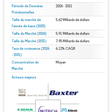
Période de Données
2026 - 2031
Prévisionnelles
Taille du marché de
5.62 Milliards de dollars
l'année de base (2025)
Taille du Marché (2026)
5.91 Milliards de dollars
Taille du Marché (2031)
7.95 Milliards de dollars
Taux de croissance (2026
6.12% CAGR
- 2031)
Concentration du
Moyen
Marché
Image © Mordor Intelligence. La réutilisation nécessite une attribution sous CC 
Acteurs majeurs