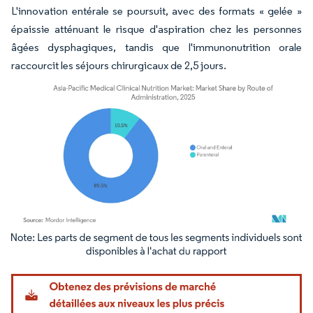
L'innovation entérale se poursuit, avec des formats « gelée »
épaissie atténuant le risque d'aspiration chez les personnes
âgées dysphagiques, tandis que l'immunonutrition orale
raccourcit les séjours chirurgicaux de 2,5 jours.
Image © Mordor Intelligence. La réutilisation nécessite une attribution sous CC BY 4.