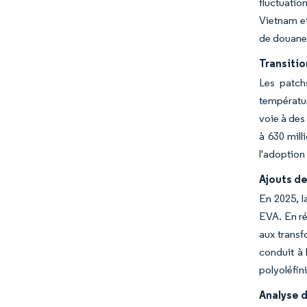
fluctuatio
Vietnam et
de douane
Transitio
Les patch
températur
voie à des
à 630 mill
l'adoption
Ajouts de
En 2025, l
EVA. En ré
aux transf
conduit à
polyoléfin
Analyse d