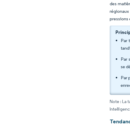
des matièr
régionaux 
pressions 
Princi
Par 
tand
Par s
se d
Par 
enre
Note : La 
Intelligen
Tendanc