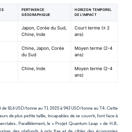
ES
PERTINENCE
HORIZON TEMPOREL
GÉOGRAPHIQUE
DE L'IMPACT
Japon, Corée du Sud,
Court terme (≤ 2
Chine, Inde
ans)
Chine, Japon, Corée
Moyen terme (2-4
du Sud
ans)
Chine, Inde
Moyen terme (2-4
ans)
i de 816 USD/tonne au T1 2025 à 943 USD/tonne au T4. Cette
s de plus petite taille, incapables de se couvrir, font face à
merciales. Parallèlement, le « Projet Quantum Leap » de H.B.
curiser des plafonds à prix fixe et de cibler des économies