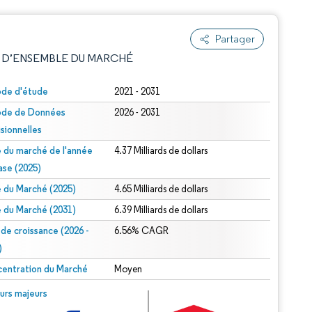
Partager
 D’ENSEMBLE DU MARCHÉ
ode d'étude
2021 - 2031
ode de Données
2026 - 2031
isionnelles
le du marché de l'année
4.37 Milliards de dollars
ase (2025)
le du Marché (2025)
4.65 Milliards de dollars
e attribution sous CC BY 4.0.
le du Marché (2031)
6.39 Milliards de dollars
 de croissance (2026 -
6.56% CAGR
)
entration du Marché
Moyen
© Mordor Intelligence. La réutilisation nécessite une attribution sous CC BY 4.0.
urs majeurs