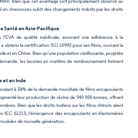
de MAV. Bien que cet avantage soit principalement observé au
al en chaussures subit des changements induits par les droits
la Santé en Asie-Pacifique
 l'EVA de qualité médicale, assurant une adhérence à la
a obtenu la certification ISO 10993 pour ses films, ouvrant la
e et en Chine. Bien qu'une population vieillissante, projetée
a demande, les lacunes en matière de remboursement freinent
 et en Inde
répondant à 54% de la demande mondiale de films encapsulants
menté leur production de résine de 940 000 tonnes, offrant
ières. Bien que les droits indiens sur les films chinois aient
mes IEC 61215, l'émergence des encapsulants en élastomères
 modules de nouvelle génération.