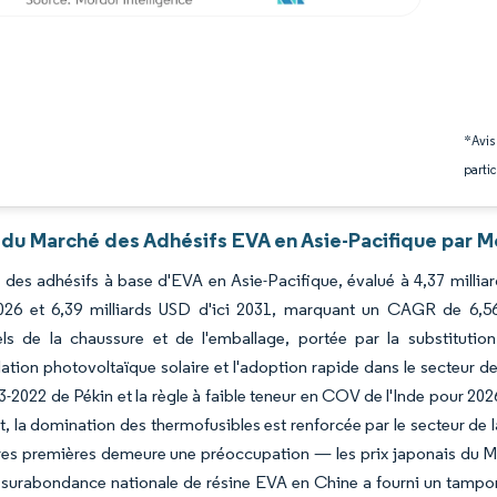
*Avis
partic
 du Marché des Adhésifs EVA en Asie-Pacifique par M
des adhésifs à base d'EVA en Asie-Pacifique, évalué à 4,37 milliard
26 et 6,39 milliards USD d'ici 2031, marquant un CAGR de 6,
nels de la chaussure et de l'emballage, portée par la substituti
ation photovoltaïque solaire et l'adoption rapide dans le secteur d
2022 de Pékin et la règle à faible teneur en COV de l'Inde pour 2026
 la domination des thermofusibles est renforcée par le secteur de l
res premières demeure une préoccupation — les prix japonais du M
surabondance nationale de résine EVA en Chine a fourni un tampon