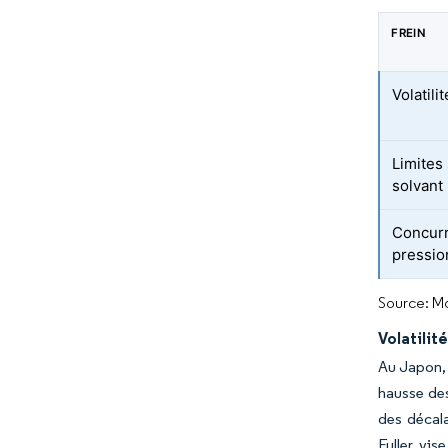
FREIN
Volatil
Limites
solvant
Concurr
pressio
Source: Mo
Volatilit
Au Japon, 
hausse des
des décala
Fuller vis