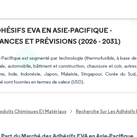
HÉSIFS EVA EN ASIE-PACIFIQUE -
NCES ET PRÉVISIONS (2026 - 2031)
-Pacifique est segmenté par technologie (thermofusible, à base de
tiale, automobile, bâtiment et construction, chaussure et cuir, autres
Chine, Inde, Indonésie, Japon, Malaisie, Singapour, Corée du Sud,
hé sont fournies en termes de valeur (USD).
roduits Chimiques Et Matériaux
Recherche Sur Les Adhésifs 
t Part du Marché des Adhésifs EVA en Asie-Pacifique