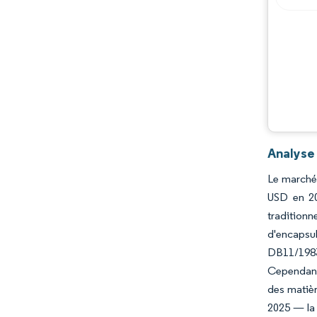
Analyse
Le marché 
USD en 20
tradition
d'encapsul
DB11/1983-
Cependant,
des matiè
2025 — la 