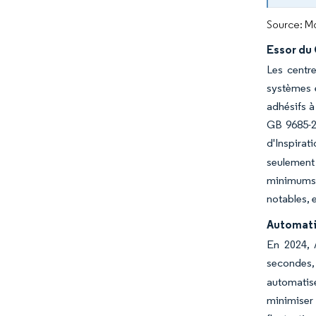
Source: Mo
Essor du
Les centr
systèmes é
adhésifs à
GB 9685-20
d'Inspira
seulement
minimums,
notables, 
Automati
En 2024, 
secondes,
automatis
minimiser