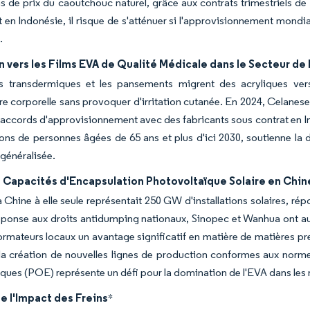
ns de prix du caoutchouc naturel, grâce aux contrats trimestriels 
 en Indonésie, il risque de s'atténuer si l'approvisionnement mondi
.
n vers les Films EVA de Qualité Médicale dans le Secteur de 
s transdermiques et les pansements migrent des acryliques vers
e corporelle sans provoquer d'irritation cutanée. En 2024, Celanese 
 accords d'approvisionnement avec des fabricants sous contrat en Ind
ions de personnes âgées de 65 ans et plus d'ici 2030, soutienne l
 généralisée.
 Capacités d'Encapsulation Photovoltaïque Solaire en Chine
a Chine à elle seule représentait 250 GW d'installations solaires, 
ponse aux droits antidumping nationaux, Sinopec et Wanhua ont aug
ormateurs locaux un avantage significatif en matière de matières prem
 la création de nouvelles lignes de production conformes aux nor
iques (POE) représente un défi pour la domination de l'EVA dans les
e l'Impact des Freins
*