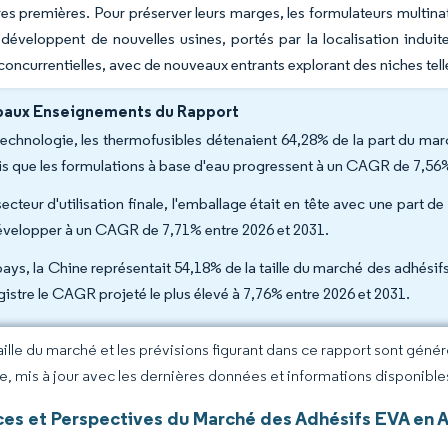
es premières. Pour préserver leurs marges, les formulateurs multinat
développent de nouvelles usines, portés par la localisation induit
concurrentielles, avec de nouveaux entrants explorant des niches tell
paux Enseignements du Rapport
technologie, les thermofusibles détenaient 64,28% de la part du ma
is que les formulations à base d'eau progressent à un CAGR de 7,56%
ecteur d'utilisation finale, l'emballage était en tête avec une part d
évelopper à un CAGR de 7,71% entre 2026 et 2031.
pays, la Chine représentait 54,18% de la taille du marché des adhésif
gistre le CAGR projeté le plus élevé à 7,76% entre 2026 et 2031.
taille du marché et les prévisions figurant dans ce rapport sont géné
ce, mis à jour avec les dernières données et informations disponible
es et Perspectives du Marché des Adhésifs EVA en A