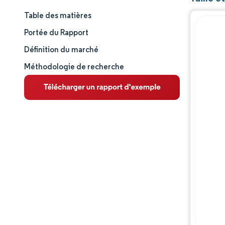
Table des matières
Taille et part de marché
Portée du Rapport
Analyse du marché
Définition du marché
Méthodologie de recherche
Tendances et perspectives
Analyse des segments
Analyse géographique
Paysage concurrentiel
Acteurs majeurs
Évolutions de l'industrie