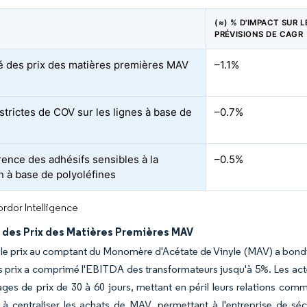
(≈) % D'IMPACT SUR L
PRÉVISIONS DE CAGR
ité des prix des matières premières MAV
–1.1%
 strictes de COV sur les lignes à base de
–0.7%
ence des adhésifs sensibles à la
–0.5%
n à base de polyoléfines
rdor Intelligence
é des Prix des Matières Premières MAV
le prix au comptant du Monomère d'Acétate de Vinyle (MAV) a bond
 prix a comprimé l'EBITDA des transformateurs jusqu'à 5%. Les acteur
ges de prix de 30 à 60 jours, mettant en péril leurs relations com
e à centraliser les achats de MAV, permettant à l'entreprise de sé