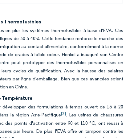
es Thermofusibles
us en plus les systèmes thermofusibles à base d'EVA. Ces
 lignes de 30 à 40%. Cette tendance renforce le marché des
e migration au contact alimentaire, conformément à la norme
ande de grades à faible odeur. Henkel a inauguré son Centre
entre peut prototyper des thermofusibles personnalisés en
leurs cycles de qualification. Avec la hausse des salaires
ateurs par ligne d'emballage. Bien que ces avancées soient
ation en Chine.
se Température
r développer des formulations à temps ouvert de 15 à 20
[2]
ans la région Asie-Pacifique
. Les usines de chaussures
des points d'activation entre 90 et 110 °C, ont réussi à
ires par heure. De plus, l'EVA offre un tampon contre les