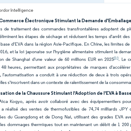
rdor Intelligence
 Commerce Électronique Stimulant la Demande d'Emballag
es de traitement des commandes transfrontalières adoptent de pl
liminent les étapes de séchage et réduisent les temps d'arrêt des
 base d'EVA dans la région Asie-Pacifique. En Chine, les limites d
16, et la loi japonaise sur l'hygiène alimentaire stimulent la dem
[1]
tion de Shanghai d'une valeur de 60 millions EUR en 2025
. Le c
 48 heures, permettant aux propriétaires de marques d'accélérer 
 l'automatisation a conduit à une réduction de deux à trois opér
elles s'inscrivent dans un contexte de ralentissement de la consomm
sation de la Chaussure Stimulant l'Adoption de l'EVA à Bas
Aica Kogyo, après avoir collaboré avec des équipementiers pou
 a réalisé des ventes de thermofusibles de 74,74 milliards JPY d
ées du Guangdong et de Dong Nai, utilisant des grades EVA avec 
 les dommages thermiques tout en maintenant un débit de 1 200 pa