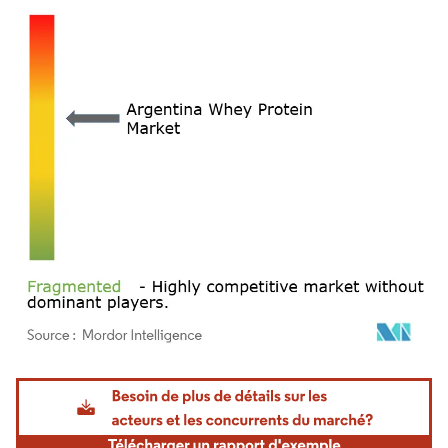
Image © Mordor Intelligence. La réutilisation nécessite une attribution sous CC BY 4.