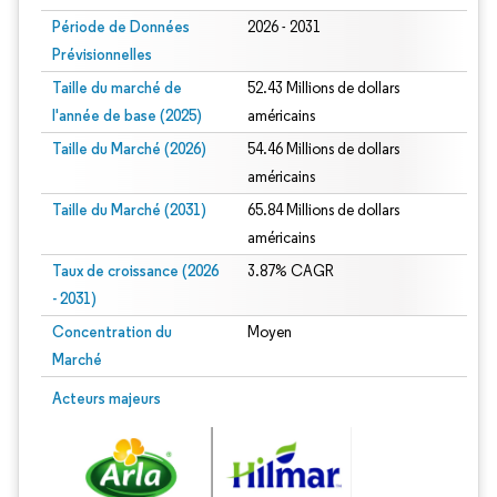
Période de Données
2026 - 2031
Prévisionnelles
Taille du marché de
52.43 Millions de dollars
l'année de base (2025)
américains
Taille du Marché (2026)
54.46 Millions de dollars
américains
Taille du Marché (2031)
65.84 Millions de dollars
américains
Taux de croissance (2026
3.87% CAGR
- 2031)
Concentration du
Moyen
Marché
Image © Mordor Intelligence. La réutilisation nécessite une attribution sous CC 
Acteurs majeurs