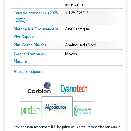
américains
Taux de croissance (2026
7.12% CAGR
- 2031)
Marché à la Croissance la
Asie-Pacifique
Plus Rapide
Plus Grand Marché
Amérique du Nord
Concentration du
Moyen
Marché
Image © Mordor Intelligence. La réutilisation nécessite une attribution sous CC 
Acteurs majeurs
*Avis de non-responsabilité : les principaux acteurs sont triés sans ordre