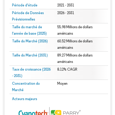
Période d'étude
2021 - 2031
Période de Données
2026 - 2031
Prévisionnelles
Taille du marché de
55.98 Millions de dollars
l'année de base (2025)
américains
Taille du Marché (2026)
60.52 Millions de dollars
américains
Taille du Marché (2031)
89.27 Millions de dollars
américains
Taux de croissance (2026
8.12% CAGR
- 2031)
Concentration du
Moyen
Marché
Image © Mordor Intelligence. La réutilisation nécessite une attribution sous CC 
Acteurs majeurs