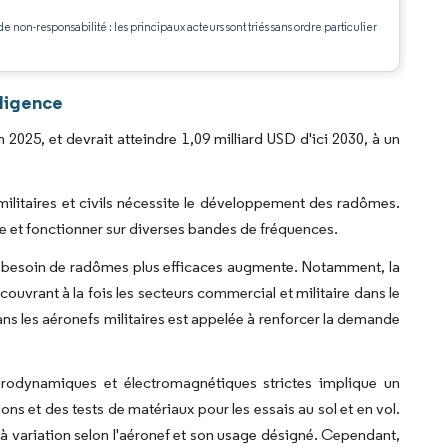
.
de non-responsabilité : les principaux acteurs sont triés sans ordre particulier
ligence
2025, et devrait atteindre 1,09 milliard USD d'ici 2030, à un
litaires et civils nécessite le développement des radômes.
e et fonctionner sur diverses bandes de fréquences.
e besoin de radômes plus efficaces augmente. Notamment, la
uvrant à la fois les secteurs commercial et militaire dans le
s les aéronefs militaires est appelée à renforcer la demande
rodynamiques et électromagnétiques strictes implique un
s et des tests de matériaux pour les essais au sol et en vol.
e à variation selon l'aéronef et son usage désigné. Cependant,