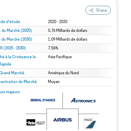
Share
ode d'étude
2020 - 2030
le du Marché (2025)
0.76 Milliards de dollars
le du Marché (2030)
1.09 Milliards de dollars
 (2025 - 2030)
7.56%
hé à la Croissance la
Asie-Pacifique
 Rapide
 Grand Marché
Amérique du Nord
entration du Marché
Moyen
urs majeurs