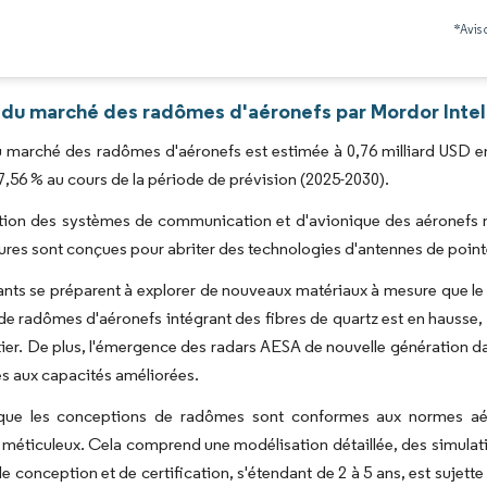
Image © Mordor Intelligence. La réutilisation nécessite une attribution sous CC BY 4.0
*Avis 
 du marché des radômes d'aéronefs par Mordor Intel
du marché des radômes d'aéronefs est estimée à 0,76 milliard USD en 
56 % au cours de la période de prévision (2025-2030).
tion des systèmes de communication et d'avionique des aéronefs mi
ures sont conçues pour abriter des technologies d'antennes de point
ants se préparent à explorer de nouveaux matériaux à mesure que l
 radômes d'aéronefs intégrant des fibres de quartz est en hausse, co
er. De plus, l'émergence des radars AESA de nouvelle génération dan
s aux capacités améliorées.
 que les conceptions de radômes sont conformes aux normes aé
méticuleux. Cela comprend une modélisation détaillée, des simulation
e conception et de certification, s'étendant de 2 à 5 ans, est sujett