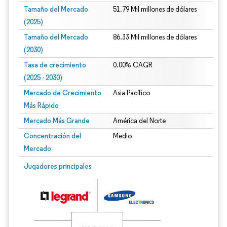
Tamaño del Mercado
51.79 Mil millones de dólares
(2025)
Tamaño del Mercado
86.33 Mil millones de dólares
(2030)
Tasa de crecimiento
0.00% CAGR
(2025 - 2030)
Mercado de Crecimiento
Asia Pacífico
Más Rápido
Mercado Más Grande
América del Norte
Concentración del
Medio
Mercado
Imagen © Mordor Intelligence. El uso requiere atribución según CC BY 4.0.
Jugadores principales