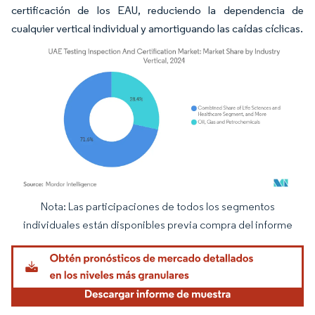
certificación de los EAU, reduciendo la dependencia de
cualquier vertical individual y amortiguando las caídas cíclicas.
Nota: Las participaciones de todos los segmentos
Imagen © Mordor Intelligence. El uso requiere atribución según CC BY 4.0.
individuales están disponibles previa compra del informe