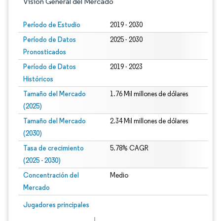
Visión General del Mercado
Período de Estudio
2019 - 2030
Período de Datos
2025 - 2030
Pronosticados
Período de Datos
2019 - 2023
Históricos
Tamaño del Mercado
1.76 Mil millones de dólares
(2025)
Tamaño del Mercado
2.34 Mil millones de dólares
(2030)
Tasa de crecimiento
5.78% CAGR
(2025 - 2030)
Concentración del
Medio
Mercado
Imagen © Mordor Intelligence. El uso requiere atribución según CC BY 4.0.
Jugadores principales