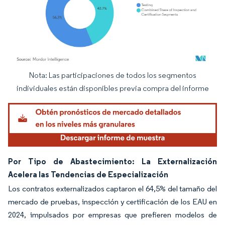
Nota: Las participaciones de todos los segmentos
Imagen © Mordor Intelligence. El uso requiere atribución según CC BY 4.0.
individuales están disponibles previa compra del informe
Por Tipo de Abastecimiento: La Externalización
Acelera las Tendencias de Especialización
Los contratos externalizados captaron el 64,5% del tamaño del
mercado de pruebas, inspección y certificación de los EAU en
2024, impulsados por empresas que prefieren modelos de