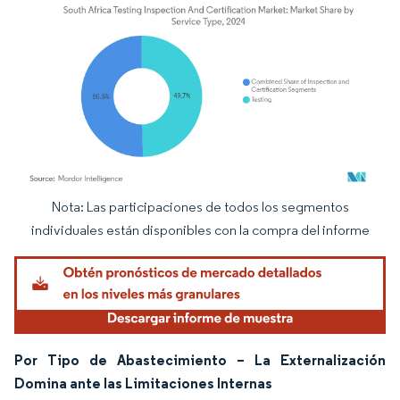
Nota: Las participaciones de todos los segmentos
Imagen © Mordor Intelligence. El uso requiere atribución según CC BY 4.0.
individuales están disponibles con la compra del informe
Por Tipo de Abastecimiento – La Externalización
Domina ante las Limitaciones Internas