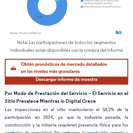
Nota: Las participaciones de todos los segmentos
Imagen © Mordor Intelligence. El uso requiere atribución según CC BY 4.0.
individuales están disponibles con la compra del informe
Por Modo de Prestación del Servicio – El Servicio en el
Sitio Prevalece Mientras lo Digital Crece
Las inspecciones en el sitio mantuvieron el 54,2% de la
participación en 2024, ya que la industria pesada, la
construcción y la minería requieren presencia física para los
controles de seguridad. Sin embargo, la prestación remota y