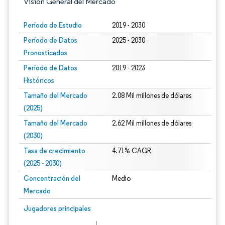
Visión General del Mercado
Período de Estudio
2019 - 2030
Período de Datos
2025 - 2030
Pronosticados
Período de Datos
2019 - 2023
Históricos
Tamaño del Mercado
2.08 Mil millones de dólares
(2025)
Tamaño del Mercado
2.62 Mil millones de dólares
(2030)
Tasa de crecimiento
4.71% CAGR
(2025 - 2030)
Concentración del
Medio
Mercado
Imagen © Mordor Intelligence. El uso requiere atribución según CC BY 4.0.
Jugadores principales