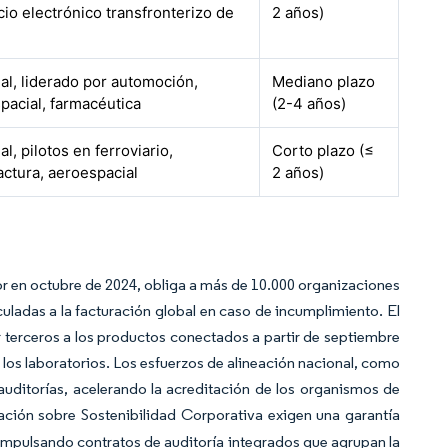
io electrónico transfronterizo de
2 años)
al, liderado por automoción,
Mediano plazo
pacial, farmacéutica
(2-4 años)
l, pilotos en ferroviario,
Corto plazo (≤
ctura, aeroespacial
2 años)
gor en octubre de 2024, obliga a más de 10.000 organizaciones
uladas a la facturación global en caso de incumplimiento. El
terceros a los productos conectados a partir de septiembre
los laboratorios. Los esfuerzos de alineación nacional, como
auditorías, acelerando la acreditación de los organismos de
mación sobre Sostenibilidad Corporativa exigen una garantía
 impulsando contratos de auditoría integrados que agrupan la