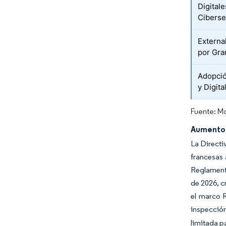
Digital
Ciberse
Externa
por Gr
Adopció
y Digita
Fuente: Mo
Aumento 
La Directi
francesas 
Reglamento
de 2026, c
el marco R
inspecció
limitada p