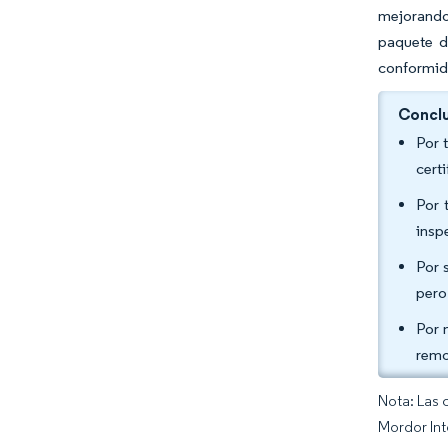
mejorando
paquete d
conformid
Conclu
Por 
cert
Por 
insp
Por 
pero
Por 
remo
Nota: Las 
Mordor Int