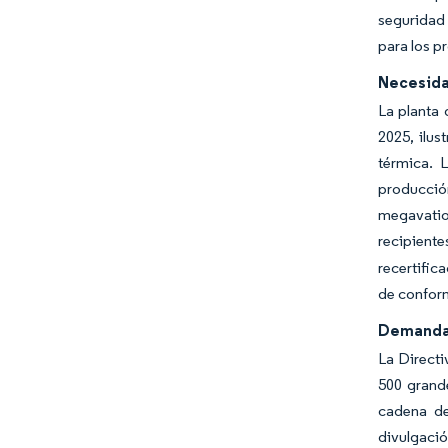
seguridad 
para los p
Necesida
La planta 
2025, ilus
térmica. 
producció
megavatio
recipiente
recertific
de confor
Demanda 
La Directi
500 grand
cadena de
divulgaci