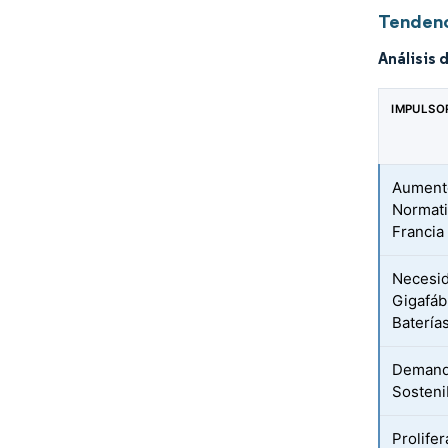
Tendenc
Análisis 
IMPULSO
Aument
Normati
Francia
Necesid
Gigafáb
Batería
Demanda
Sosteni
Prolife