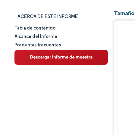
Tamaño 
ACERCA DE ESTE INFORME
Tabla de contenido
Tamaño y cuota de mercado
Alcance del Informe
Preguntas frecuentes
Análisis de mercado
Tendencias e ideas
Análisis de segmentos
Análisis geográfico
Panorama competitivo
Jugadores principales
Desarrollos de la industria