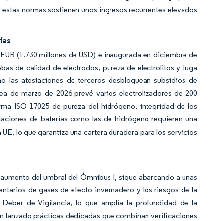
, estas normas sostienen unos ingresos recurrentes elevados
ías
e EUR (1.730 millones de USD) e inaugurada en diciembre de
uebas de calidad de electrodos, pureza de electrolitos y fuga
 las atestaciones de terceros desbloquean subsidios de
ea de marzo de 2026 prevé varios electrolizadores de 200
orma ISO 17025 de pureza del hidrógeno, integridad de los
alaciones de baterías como las de hidrógeno requieren una
 UE, lo que garantiza una cartera duradera para los servicios
el aumento del umbral del Ómnibus I, sigue abarcando a unas
ntarios de gases de efecto invernadero y los riesgos de la
Deber de Vigilancia, lo que amplía la profundidad de la
n lanzado prácticas dedicadas que combinan verificaciones