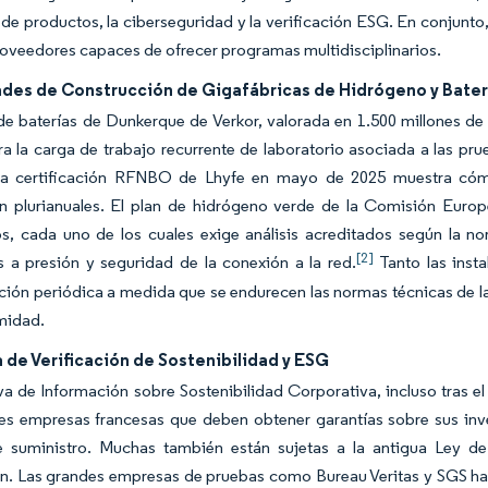
de productos, la ciberseguridad y la verificación ESG. En conjunto
roveedores capaces de ofrecer programas multidisciplinarios.
des de Construcción de Gigafábricas de Hidrógeno y Bater
de baterías de Dunkerque de Verkor, valorada en 1.500 millones d
tra la carga de trabajo recurrente de laboratorio asociada a las pr
La certificación RFNBO de Lhyfe en mayo de 2025 muestra cómo
n plurianuales. El plan de hidrógeno verde de la Comisión Europ
s, cada uno de los cuales exige análisis acreditados según la n
[2]
s a presión y seguridad de la conexión a la red.
Tanto las inst
ación periódica a medida que se endurecen las normas técnicas de la
midad.
de Verificación de Sostenibilidad y ESG
va de Información sobre Sostenibilidad Corporativa, incluso tras 
es empresas francesas que deben obtener garantías sobre sus inve
 suministro. Muchas también están sujetas a la antigua Ley de 
ón. Las grandes empresas de pruebas como Bureau Veritas y SGS ha