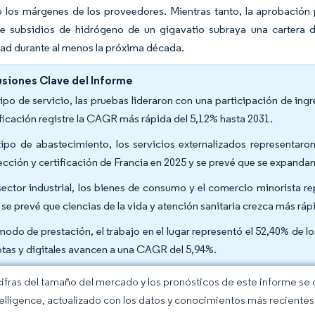
 los márgenes de los proveedores. Mientras tanto, la aprobación
e subsidios de hidrógeno de un gigavatio subraya una cartera d
ad durante al menos la próxima década.
siones Clave del Informe
tipo de servicio, las pruebas lideraron con una participación de in
ificación registre la CAGR más rápida del 5,12% hasta 2031.
tipo de abastecimiento, los servicios externalizados representaro
ección y certificación de Francia en 2025 y se prevé que se expand
sector industrial, los bienes de consumo y el comercio minorista re
 se prevé que ciencias de la vida y atención sanitaria crezca más r
modo de prestación, el trabajo en el lugar representó el 52,40% de 
tas y digitales avancen a una CAGR del 5,94%.
cifras del tamaño del mercado y los pronósticos de este informe se
elligence, actualizado con los datos y conocimientos más recientes 