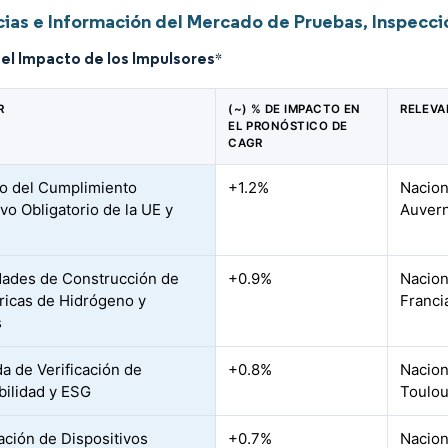
ias e Información del Mercado de Pruebas, Inspecció
del Impacto de los Impulsores
*
R
(~) % DE IMPACTO EN
RELEVA
EL PRONÓSTICO DE
CAGR
o del Cumplimiento
+1.2%
Nacion
vo Obligatorio de la UE y
Auvern
ades de Construcción de
+0.9%
Nacion
ricas de Hidrógeno y
Franci
s
 de Verificación de
+0.8%
Nacion
bilidad y ESG
Toulo
ración de Dispositivos
+0.7%
Nacion