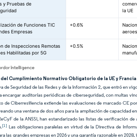
es y Pruebas de
comerc
guridad
la UE
lización de Funciones TIC
+0.6%
Nacion
andes Empresas
aeroes
n de Inspecciones Remotas
+0.5%
Naciona
les Habilitadas por 5G
manufa
rdor Intelligence
del Cumplimiento Normativo Obligatorio de la UE y Francia
va de Seguridad de las Redes y de la Información 2, que entró en vi
a encargar auditorías periódicas de ciberseguridad, con multas vinc
 de Ciberresiliencia extiende las evaluaciones de marcado CE por 
reando una ventana de dos años para la ampliación de capacidad en 
eCyF de la ANSSI, han estandarizado las listas de verificación de 
[1]
n.
Las obligaciones paralelas en virtud de la Directiva de Infor
ara las grandes empresas en 2026 y una garantía razonable en 2028,