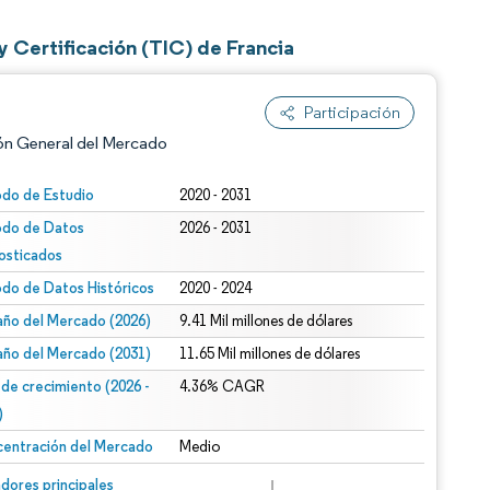
 Certificación (TIC) de Francia
Participación
ón General del Mercado
odo de Estudio
2020 - 2031
odo de Datos
2026 - 2031
osticados
odo de Datos Históricos
2020 - 2024
ño del Mercado (2026)
9.41 Mil millones de dólares
ño del Mercado (2031)
11.65 Mil millones de dólares
n según CC BY 4.0.
 de crecimiento (2026 -
4.36% CAGR
)
entración del Mercado
Medio
n © Mordor Intelligence. El uso requiere atribución según CC BY 4.0.
dores principales