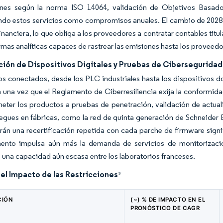
nes según la norma ISO 14064, validación de Objetivos Basado
do estos servicios como compromisos anuales. El cambio de 2028 de 
financiera, lo que obliga a los proveedores a contratar contables tit
rmas analíticas capaces de rastrear las emisiones hasta los proveedor
ción de Dispositivos Digitales y Pruebas de Ciberseguridad
s conectados, desde los PLC industriales hasta los dispositivos d
a una vez que el Reglamento de Ciberresiliencia exija la conformi
ter los productos a pruebas de penetración, validación de actuali
egues en fábricas, como la red de quinta generación de Schneider El
rán una recertificación repetida con cada parche de firmware signi
mento impulsa aún más la demanda de servicios de monitorizaci
una capacidad aún escasa entre los laboratorios franceses.
del Impacto de las Restricciones
*
CIÓN
(~) % DE IMPACTO EN EL
PRONÓSTICO DE CAGR