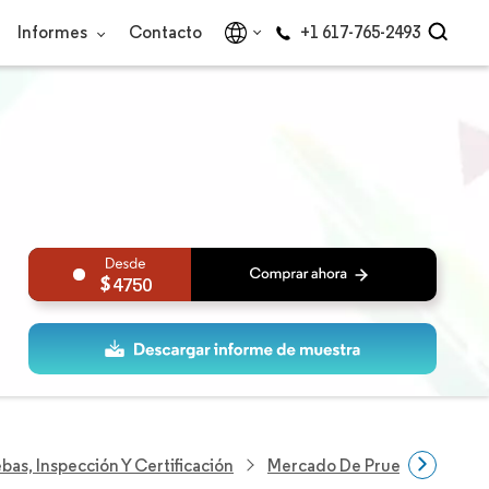
Informes
Contacto
+1 617-765-2493
4750
bas, Inspección Y Certificación
Mercado De Pruebas, Inspecci