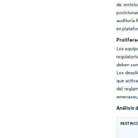
de emisio
posicionan
auditoría 
en platafo
Prolifera
Los equipo
regulatori
deben some
Los despli
que activa
del regla
amenazas, 
Análisis 
RESTRIC