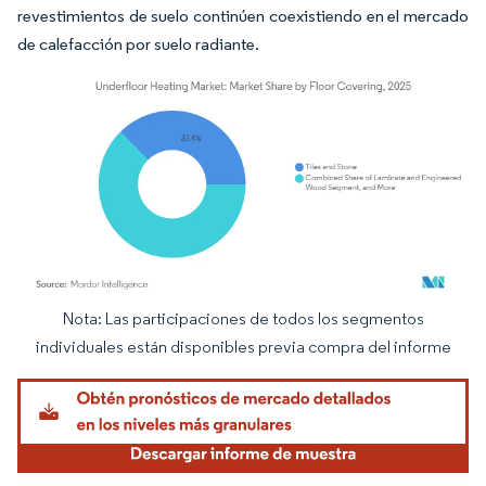
revestimientos de suelo continúen coexistiendo en el mercado
de calefacción por suelo radiante.
Nota: Las participaciones de todos los segmentos
Imagen © Mordor Intelligence. El uso requiere atribución según CC BY 4.0.
individuales están disponibles previa compra del informe