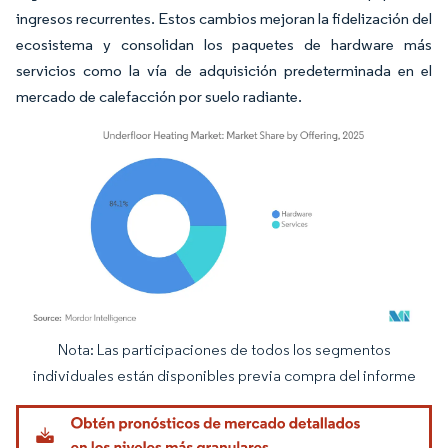
ingresos recurrentes. Estos cambios mejoran la fidelización del
ecosistema y consolidan los paquetes de hardware más
servicios como la vía de adquisición predeterminada en el
mercado de calefacción por suelo radiante.
Nota: Las participaciones de todos los segmentos
Imagen © Mordor Intelligence. El uso requiere atribución según CC BY 4.0.
individuales están disponibles previa compra del informe