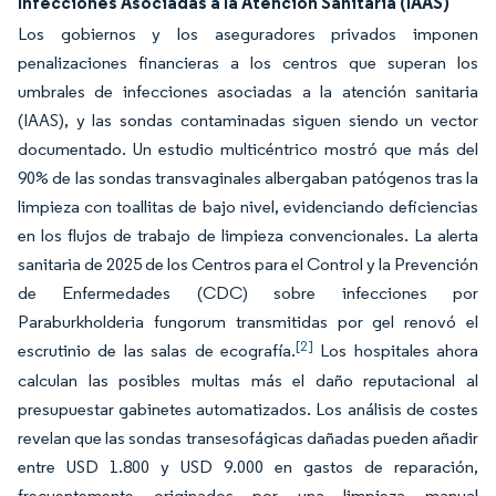
Infecciones Asociadas a la Atención Sanitaria (IAAS)
Los gobiernos y los aseguradores privados imponen
penalizaciones financieras a los centros que superan los
umbrales de infecciones asociadas a la atención sanitaria
(IAAS), y las sondas contaminadas siguen siendo un vector
documentado. Un estudio multicéntrico mostró que más del
90% de las sondas transvaginales albergaban patógenos tras la
limpieza con toallitas de bajo nivel, evidenciando deficiencias
en los flujos de trabajo de limpieza convencionales. La alerta
sanitaria de 2025 de los Centros para el Control y la Prevención
de Enfermedades (CDC) sobre infecciones por
Paraburkholderia fungorum transmitidas por gel renovó el
[2]
escrutinio de las salas de ecografía.
Los hospitales ahora
calculan las posibles multas más el daño reputacional al
presupuestar gabinetes automatizados. Los análisis de costes
revelan que las sondas transesofágicas dañadas pueden añadir
entre USD 1.800 y USD 9.000 en gastos de reparación,
frecuentemente originados por una limpieza manual