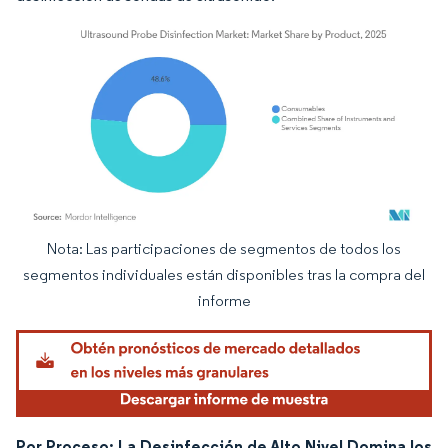
Nota: Las participaciones de segmentos de todos los
Imagen © Mordor Intelligence. El uso requiere atribución según CC BY 4.0.
segmentos individuales están disponibles tras la compra del
informe
Por Proceso: La Desinfección de Alto Nivel Domina los