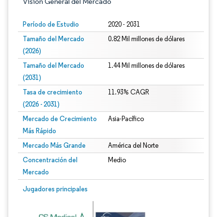
Visión General del Mercado
Período de Estudio
2020 - 2031
Tamaño del Mercado
0.82 Mil millones de dólares
(2026)
Tamaño del Mercado
1.44 Mil millones de dólares
(2031)
Tasa de crecimiento
11.93% CAGR
(2026 - 2031)
Mercado de Crecimiento
Asia-Pacífico
Más Rápido
Mercado Más Grande
América del Norte
Concentración del
Medio
Mercado
Imagen © Mordor Intelligence. El uso requiere atribución según CC BY 4.0.
Jugadores principales