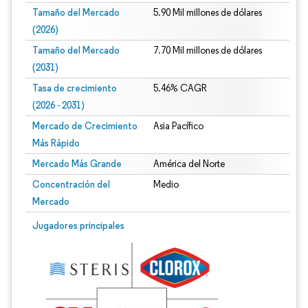
Tamaño del Mercado
5.90 Mil millones de dólares
(2026)
Tamaño del Mercado
7.70 Mil millones de dólares
(2031)
Tasa de crecimiento
5.46% CAGR
(2026 - 2031)
Mercado de Crecimiento
Asia Pacífico
Más Rápido
Mercado Más Grande
América del Norte
Concentración del
Medio
Mercado
Imagen © Mordor Intelligence. El uso requiere atribución según CC BY 4.0.
Jugadores principales