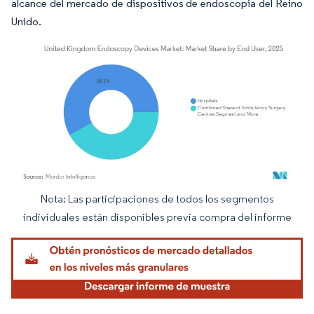
alcance del mercado de dispositivos de endoscopia del Reino
Unido.
Nota: Las participaciones de todos los segmentos
Imagen © Mordor Intelligence. El uso requiere atribución según CC BY 4.0.
individuales están disponibles previa compra del informe