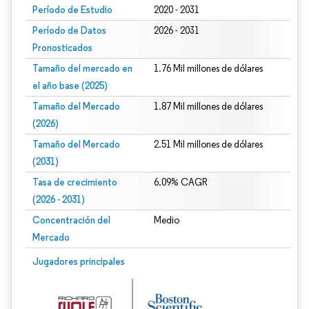
Período de Estudio
2020 - 2031
Período de Datos
2026 - 2031
Pronosticados
Tamaño del mercado en
1.76 Mil millones de dólares
el año base (2025)
Tamaño del Mercado
1.87 Mil millones de dólares
(2026)
Tamaño del Mercado
2.51 Mil millones de dólares
(2031)
Tasa de crecimiento
6.09% CAGR
(2026 - 2031)
Concentración del
Medio
Mercado
Imagen © Mordor Intelligence. El uso requiere atribución según CC BY 4.0.
Jugadores principales