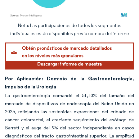
Nota: Las participaciones de todos los segmentos
Imagen © Mordor Intelligence. El uso requiere atribución según CC BY 4.0.
individuales están disponibles previa compra del informe
Por Aplicación: Dominio de la Gastroenterología,
Impulso de la Urología
La gastroenterología comandó el 51,10% del tamaño del
mercado de dispositivos de endoscopia del Reino Unido en
2025, reflejando las sostenidas expansiones del cribado de
cáncer colorrectal, el creciente seguimiento del esófago de
Barrett y el auge del 9% del sector independiente en casos
diagnósticos del tracto gastrointestinal superior. La amplitud