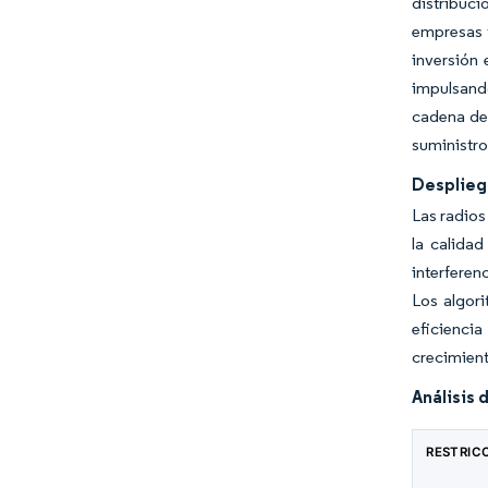
distribuci
empresas f
inversión 
impulsando
cadena de 
suministro
Desplieg
Las radios
la calidad
interferen
Los algor
eficiencia
crecimient
Análisis 
RESTRIC