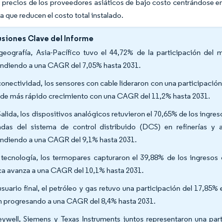
 precios de los proveedores asiáticos de bajo costo centrándose e
a que reducen el costo total instalado.
siones Clave del Informe
geografía, Asia-Pacífico tuvo el 44,72% de la participación de
ndiendo a una CAGR del 7,05% hasta 2031.
conectividad, los sensores con cable lideraron con una participació
l de más rápido crecimiento con una CAGR del 11,2% hasta 2031.
Salida, los dispositivos analógicos retuvieron el 70,65% de los ingre
adas del sistema de control distribuido (DCS) en refinerías y 
ndiendo a una CAGR del 9,1% hasta 2031.
tecnología, los termopares capturaron el 39,88% de los ingresos d
ca avanza a una CAGR del 10,1% hasta 2031.
usuario final, el petróleo y gas retuvo una participación del 17,85%
n progresando a una CAGR del 8,4% hasta 2031.
ywell, Siemens y Texas Instruments juntos representaron una par