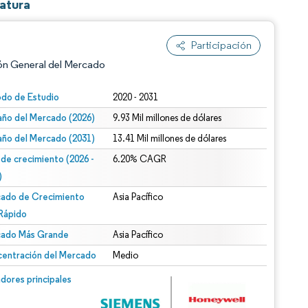
atura
Participación
ón General del Mercado
odo de Estudio
2020 - 2031
ño del Mercado (2026)
9.93 Mil millones de dólares
ño del Mercado (2031)
13.41 Mil millones de dólares
 de crecimiento (2026 -
6.20% CAGR
)
ado de Crecimiento
Asia Pacífico
n según CC BY 4.0.
Rápido
ado Más Grande
Asia Pacífico
entración del Mercado
Medio
n © Mordor Intelligence. El uso requiere atribución según CC BY 4.0.
dores principales