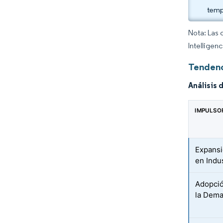
temp
Nota: Las 
Intelligen
Tendenc
Análisis 
IMPULSO
Expansi
en Indu
Adopció
la Dema