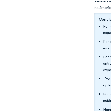
presión de
inalámbric
Conclu
Por 
expa
Por 
es e
Por 
entr
expa
Por 
ópti
Por 
está
Hone