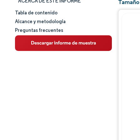
ACERCA DE ESTE INFORME
Tamaño 
Tabla de contenido
Tamaño y cuota de mercado
Alcance y metodología
Preguntas frecuentes
Análisis de mercado
Tendencias e ideas
Análisis de segmentos
Análisis geográfico
Panorama regulatorio
Análisis de la cadena de valor
Panorama competitivo
Jugadores principales