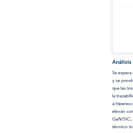
Oportunidades y perspectivas
Desarrollos de la industria
Análisi
Se espera 
y se prev
que las ins
la trazabi
a hiperesc
elevan co
GaN/SiC, 
térmico in