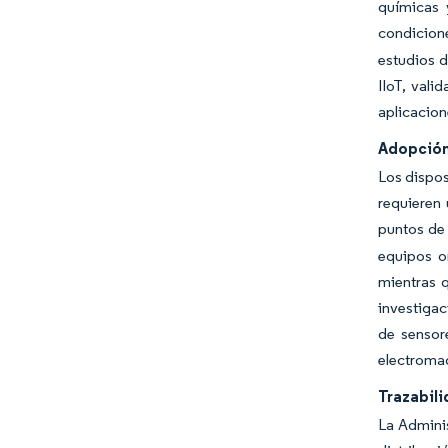
químicas y
condicion
estudios d
IIoT, vali
aplicacion
Adopción
Los dispos
requieren
puntos de 
equipos o
mientras 
investigac
de sensor
electromag
Trazabil
La Adminis