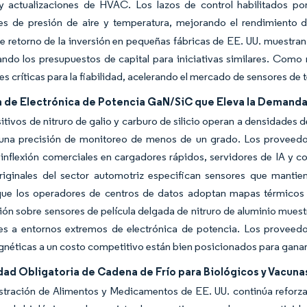
 actualizaciones de HVAC. Los lazos de control habilitados por I
es de presión de aire y temperatura, mejorando el rendimiento d
e retorno de la inversión en pequeñas fábricas de EE. UU. muestran
dando los presupuestos de capital para iniciativas similares. Como
es críticas para la fiabilidad, acelerando el mercado de sensores de
 de Electrónica de Potencia GaN/SiC que Eleva la Demanda
itivos de nitruro de galio y carburo de silicio operan a densidades 
 una precisión de monitoreo de menos de un grado. Los proveedo
inflexión comerciales en cargadores rápidos, servidores de IA y co
riginales del sector automotriz especifican sensores que mantie
que los operadores de centros de datos adoptan mapas térmicos m
ión sobre sensores de película delgada de nitruro de aluminio muest
es a entornos extremos de electrónica de potencia. Los proveedor
néticas a un costo competitivo están bien posicionados para ganar
idad Obligatoria de Cadena de Frío para Biológicos y Vacun
tración de Alimentos y Medicamentos de EE. UU. continúa reforzan