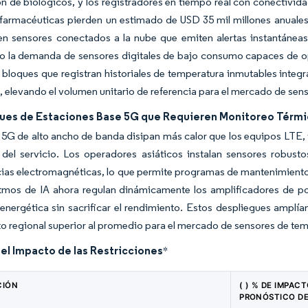
ón de biológicos, y los registradores en tiempo real con conectivid
armacéuticas pierden un estimado de USD 35 mil millones anuales p
en sensores conectados a la nube que emiten alertas instantáneas.
 la demanda de sensores digitales de bajo consumo capaces de ope
bloques que registran historiales de temperatura inmutables integr
, elevando el volumen unitario de referencia para el mercado de sen
ues de Estaciones Base 5G que Requieren Monitoreo Térmi
 5G de alto ancho de banda disipan más calor que los equipos LTE, 
 del servicio. Los operadores asiáticos instalan sensores robusto
cias electromagnéticas, lo que permite programas de mantenimiento
itmos de IA ahora regulan dinámicamente los amplificadores de po
 energética sin sacrificar el rendimiento. Estos despliegues ampl
o regional superior al promedio para el mercado de sensores de tem
del Impacto de las Restricciones
*
CIÓN
( ) % DE IMPACT
PRONÓSTICO D