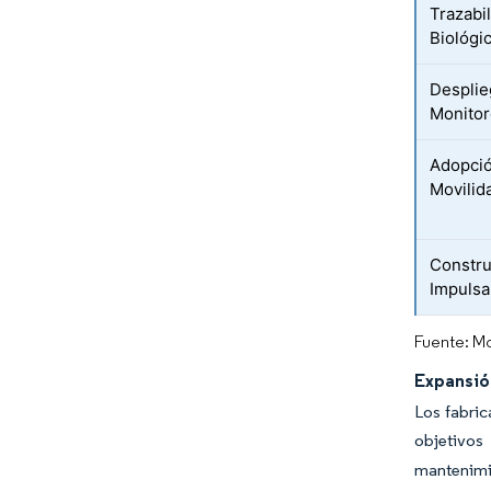
Trazabi
Biológi
Desplie
Monitor
Adopció
Movilida
Constru
Impulsa
Fuente: Mo
Expansió
Los fabric
objetivos
mantenimie