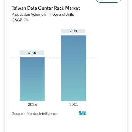
Imagen © Mordor Intelligence. El uso requiere atribución según CC BY 4.0.