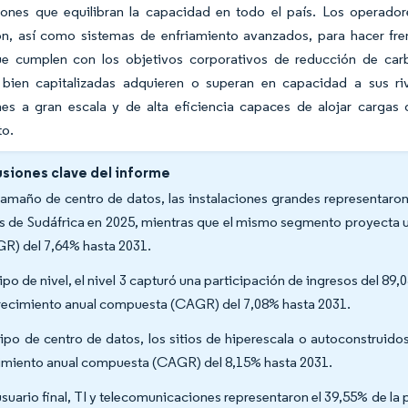
iones que equilibran la capacidad en todo el país. Los operador
ón, así como sistemas de enfriamiento avanzados, para hacer frent
e cumplen con los objetivos corporativos de reducción de car
bien capitalizadas adquieren o superan en capacidad a sus ri
nes a gran escala y de alta eficiencia capaces de alojar cargas d
to.
siones clave del informe
tamaño de centro de datos, las instalaciones grandes representaron
s de Sudáfrica en 2025, mientras que el mismo segmento proyecta 
R) del 7,64% hasta 2031.
ipo de nivel, el nivel 3 capturó una participación de ingresos del 89,
recimiento anual compuesta (CAGR) del 7,08% hasta 2031.
tipo de centro de datos, los sitios de hiperescala o autoconstruido
imiento anual compuesta (CAGR) del 8,15% hasta 2031.
usuario final, TI y telecomunicaciones representaron el 39,55% de l