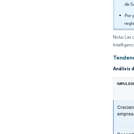
de S
Por 
regi
Nota: Las 
Intelligen
Tendenc
Análisis 
IMPULSO
Crecien
empresa