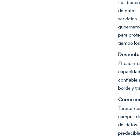
Los bancos
de datos.
servicios
gubernamen
para prot
tiempo los
Desembar
El cable 
capacidad
confiable 
borde y tr
Compromi
Teraco co
campus de 
de datos
predecible