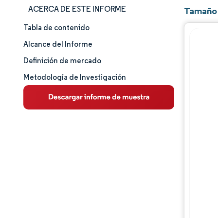
ACERCA DE ESTE INFORME
Tamaño 
Tabla de contenido
Tamaño y cuota de mercado
Alcance del Informe
Análisis de mercado
Definición de mercado
Metodología de Investigación
Tendencias e ideas
Análisis de segmentos
Panorama competitivo
Análisis geográfico
Jugadores principales
Desarrollos de la industria