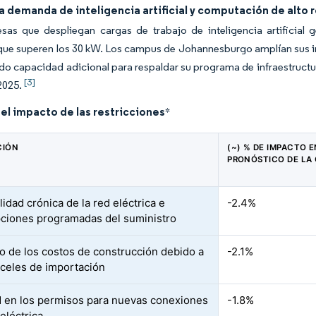
a demanda de inteligencia artificial y computación de alto
as que despliegan cargas de trabajo de inteligencia artificial g
ue superen los 30 kW. Los campus de Johannesburgo amplían sus ins
do capacidad adicional para respaldar su programa de infraestructur
[3]
2025.
del impacto de las restricciones
*
CIÓN
(~) % DE IMPACTO E
PRONÓSTICO DE LA
lidad crónica de la red eléctrica e
-2.4%
pciones programadas del suministro
 de los costos de construcción debido a
-2.1%
nceles de importación
d en los permisos para nuevas conexiones
-1.8%
 eléctrica