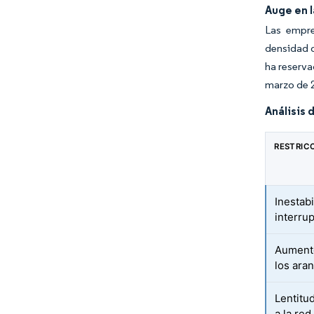
Auge en l
Las empres
densidad q
ha reserva
marzo de 
Análisis 
RESTRIC
Inestabi
interru
Aumento
los ara
Lentitu
a la red