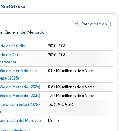
 Sudáfrica
Participación
ón General del Mercado
odo de Estudio
2020 - 2031
odo de Datos
2026 - 2031
osticados
ño del mercado en el
0.58 Mil millones de dólares
base (2025)
ño del Mercado (2026)
0.67 Mil millones de dólares
n según CC BY 4.0.
ño del Mercado (2031)
1.44 Mil millones de dólares
 de crecimiento (2026 -
16.35% CAGR
)
entración del Mercado
Medio
n © Mordor Intelligence. El uso requiere atribución según CC BY 4.0.
dores principales