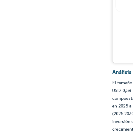
Análisi
El tamaño 
USD 0,58 
compuesta 
en 2025 a
(2025-203
inversión 
crecimien