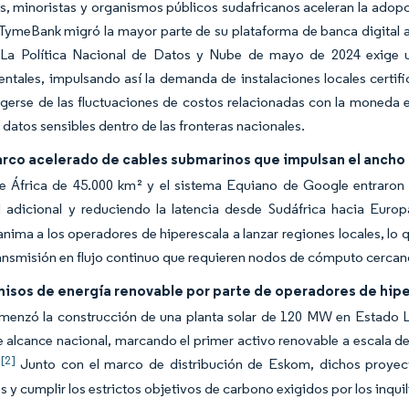
, minoristas y organismos públicos sudafricanos aceleran la adopció
 TymeBank migró la mayor parte de su plataforma de banca digital
. La Política Nacional de Datos y Nube de mayo de 2024 exige u
tales, impulsando así la demanda de instalaciones locales certif
egerse de las fluctuaciones de costos relacionadas con la moneda
 datos sensibles dentro de las fronteras nacionales.
co acelerado de cables submarinos que impulsan el ancho
de África de 45.000 km² y el sistema Equiano de Google entraro
 adicional y reduciendo la latencia desde Sudáfrica hacia Euro
anima a los operadores de hiperescala a lanzar regiones locales, l
ansmisión en flujo continuo que requieren nodos de cómputo cercan
sos de energía renovable por parte de operadores de hip
menzó la construcción de una planta solar de 120 MW en Estado Li
alcance nacional, marcando el primer activo renovable a escala de
[2]
.
Junto con el marco de distribución de Eskom, dichos proyect
s y cumplir los estrictos objetivos de carbono exigidos por los inquil