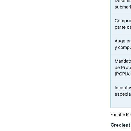
Desemba
submari
Comprom
parte d
Auge en 
y compu
Mandato
de Prot
(POPIA)
Incenti
especia
Fuente: Mo
Crecient