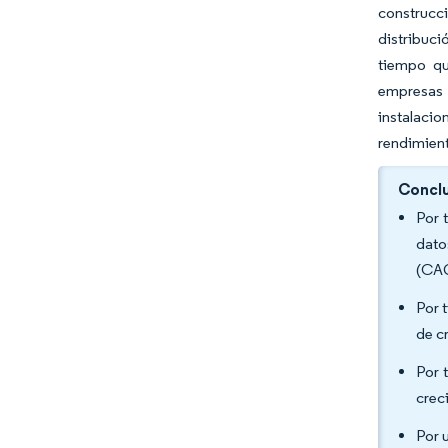
construcc
distribuci
tiempo qu
empresas 
instalacio
rendimien
Conclu
Por 
dato
(CAG
Por t
de c
Por 
crec
Por 