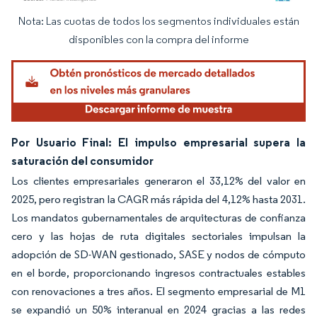
Nota: Las cuotas de todos los segmentos individuales están
Imagen © Mordor Intelligence. El uso requiere atribución según CC BY 4.0.
disponibles con la compra del informe
Por Usuario Final: El impulso empresarial supera la
saturación del consumidor
Los clientes empresariales generaron el 33,12% del valor en
2025, pero registran la CAGR más rápida del 4,12% hasta 2031.
Los mandatos gubernamentales de arquitecturas de confianza
cero y las hojas de ruta digitales sectoriales impulsan la
adopción de SD-WAN gestionado, SASE y nodos de cómputo
en el borde, proporcionando ingresos contractuales estables
con renovaciones a tres años. El segmento empresarial de M1
se expandió un 50% interanual en 2024 gracias a las redes