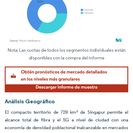
Nota: Las cuotas de todos los segmentos individuales están
Imagen © Mordor Intelligence. El uso requiere atribución según CC BY 4.0.
disponibles con la compra del informe
Análisis Geográfico
El compacto territorio de 728 km² de Singapur permite el
alcance total de fibra y el 5G a nivel de ciudad con una
economía de densidad poblacional inalcanzable en mercados