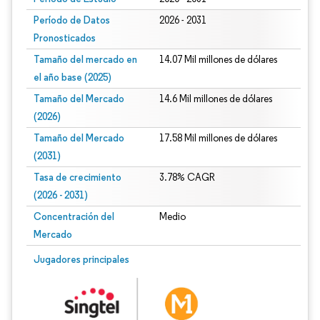
Período de Datos
2026 - 2031
Pronosticados
Tamaño del mercado en
14.07 Mil millones de dólares
el año base (2025)
Tamaño del Mercado
14.6 Mil millones de dólares
(2026)
Tamaño del Mercado
17.58 Mil millones de dólares
(2031)
Tasa de crecimiento
3.78% CAGR
(2026 - 2031)
Concentración del
Medio
Mercado
Imagen © Mordor Intelligence. El uso requiere atribución según CC BY 4.0.
Jugadores principales