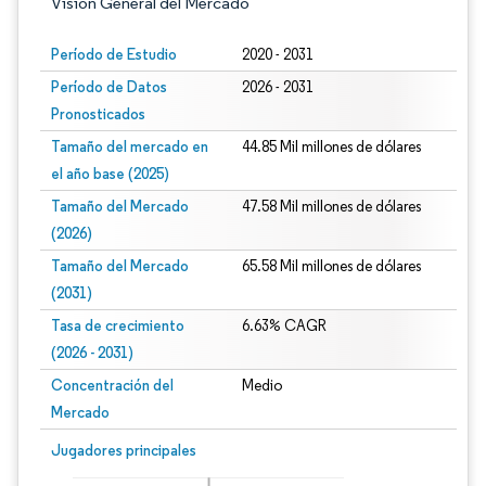
Visión General del Mercado
Período de Estudio
2020 - 2031
Período de Datos
2026 - 2031
Pronosticados
Tamaño del mercado en
44.85 Mil millones de dólares
el año base (2025)
Tamaño del Mercado
47.58 Mil millones de dólares
(2026)
Tamaño del Mercado
65.58 Mil millones de dólares
(2031)
Tasa de crecimiento
6.63% CAGR
(2026 - 2031)
Concentración del
Medio
Mercado
Imagen © Mordor Intelligence. El uso requiere atribución según CC BY 4.0.
Jugadores principales