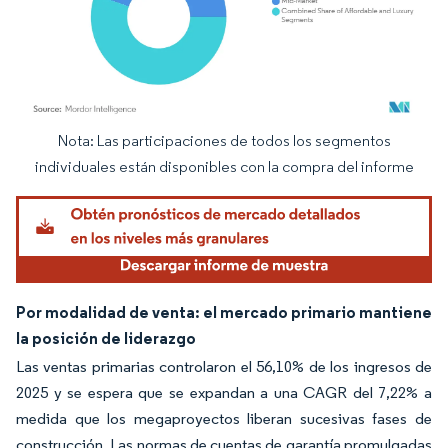
Nota: Las participaciones de todos los segmentos
Imagen © Mordor Intelligence. El uso requiere atribución según CC BY 4.0.
individuales están disponibles con la compra del informe
Por modalidad de venta: el mercado primario mantiene
la posición de liderazgo
Las ventas primarias controlaron el 56,10% de los ingresos de
2025 y se espera que se expandan a una CAGR del 7,22% a
medida que los megaproyectos liberan sucesivas fases de
construcción. Las normas de cuentas de garantía promulgadas