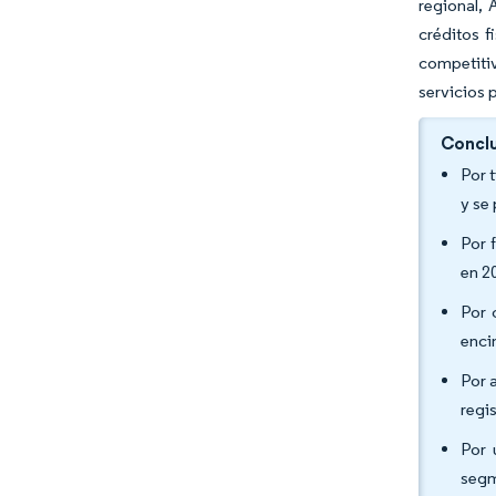
regional, 
créditos f
competiti
servicios 
Conclu
Por 
y se
Por 
en 2
Por 
enci
Por 
regi
Por 
segm