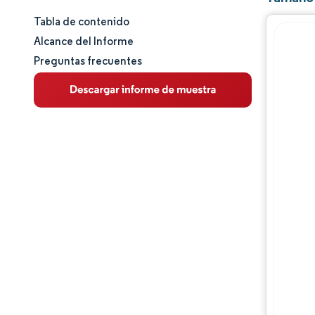
Tabla de contenido
Tamaño y cuota de mercado
Alcance del Informe
Preguntas frecuentes
Análisis de mercado
Tendencias e ideas
Análisis de segmentos
Análisis geográfico
Panorama competitivo
Jugadores principales
Desarrollos de la industria