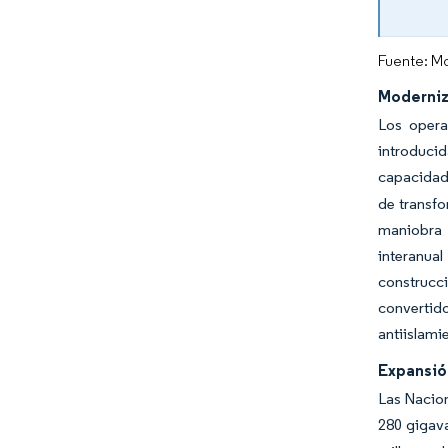
Fuente: Mo
Moderniz
Los opera
introduci
capacidad 
de transf
maniobra 
interanua
construcci
convertid
antiislami
Expansió
Las Nacion
280 gigav