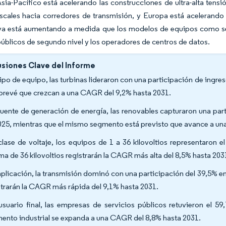
Asia-Pacífico está acelerando las construcciones de ultra-alta tens
iscales hacia corredores de transmisión, y Europa está acelerando 
va está aumentando a medida que los modelos de equipos como serv
públicos de segundo nivel y los operadores de centros de datos.
siones Clave del Informe
tipo de equipo, las turbinas lideraron con una participación de ing
 prevé que crezcan a una CAGR del 9,2% hasta 2031.
fuente de generación de energía, las renovables capturaron una pa
025, mientras que el mismo segmento está previsto que avance a un
clase de voltaje, los equipos de 1 a 36 kilovoltios representaron 
ma de 36 kilovoltios registrarán la CAGR más alta del 8,5% hasta 203
aplicación, la transmisión dominó con una participación del 39,5% e
strarán la CAGR más rápida del 9,1% hasta 2031.
usuario final, las empresas de servicios públicos retuvieron el 5
ento industrial se expanda a una CAGR del 8,8% hasta 2031.