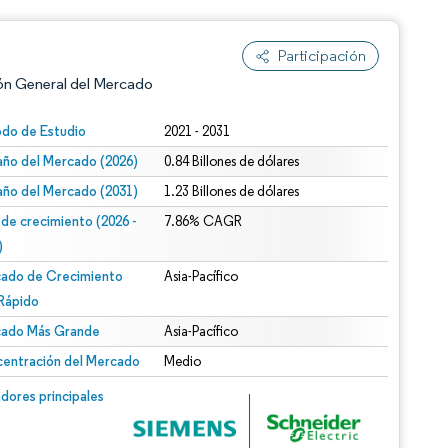
Participación
ón General del Mercado
odo de Estudio
2021 - 2031
ño del Mercado (2026)
0.84 Billones de dólares
ño del Mercado (2031)
1.23 Billones de dólares
 de crecimiento (2026 -
7.86% CAGR
)
ado de Crecimiento
Asia-Pacífico
n según CC BY 4.0.
Rápido
ado Más Grande
Asia-Pacífico
entración del Mercado
Medio
n © Mordor Intelligence. El uso requiere atribución según CC BY 4.0.
dores principales