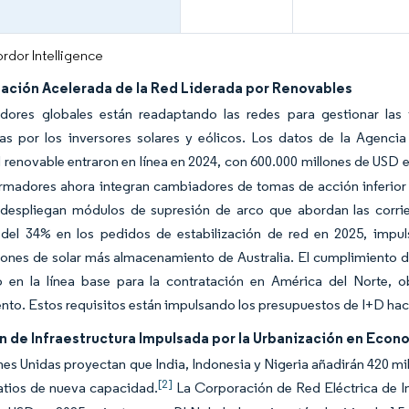
rdor Intelligence
ación Acelerada de la Red Liderada por Renovables
dores globales están readaptando las redes para gestionar las fl
das por los inversores solares y eólicos. Los datos de la Agenci
renovable entraron en línea en 2024, con 600.000 millones de USD e
ormadores ahora integran cambiadores de tomas de acción inferior
despliegan módulos de supresión de arco que abordan las corrie
l del 34% en los pedidos de estabilización de red en 2025, impul
ones de solar más almacenamiento de Australia. El cumplimiento d
o en la línea base para la contratación en América del Norte, ob
ento. Estos requisitos están impulsando los presupuestos de I+D hacia
n de Infraestructura Impulsada por la Urbanización en Eco
es Unidas proyectan que India, Indonesia y Nigeria añadirán 420 m
[2]
atios de nueva capacidad.
La Corporación de Red Eléctrica de Ind