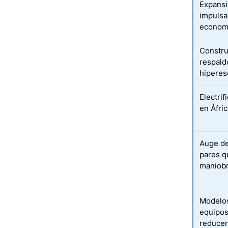
Expansi
impulsa
econom
Constru
respald
hiperes
Electrif
en Áfri
Auge de
pares q
maniobr
Modelos
equipos
reducen