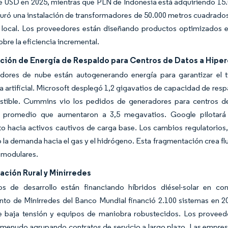
e USD en 2025, mientras que PLN de Indonesia está adquiriendo 15.
ró una instalación de transformadores de 50.000 metros cuadrados 
 local. Los proveedores están diseñando productos optimizados e
bre la eficiencia incremental.
ción de Energía de Respaldo para Centros de Datos a Hiper
dores de nube están autogenerando energía para garantizar el t
ia artificial. Microsoft desplegó 1,2 gigavatios de capacidad de res
tible. Cummins vio los pedidos de generadores para centros de 
 promedio que aumentaron a 3,5 megavatios. Google pilotará
 hacia activos cautivos de carga base. Los cambios regulatorios, 
 la demanda hacia el gas y el hidrógeno. Esta fragmentación crea fl
 modulares.
cación Rural y Minirredes
s de desarrollo están financiando híbridos diésel-solar en c
to de Minirredes del Banco Mundial financió 2.100 sistemas en 202
e baja tensión y equipos de maniobra robustecidos. Los proveed
menudo agrupando contratos de servicio a largo plazo. Las empresa