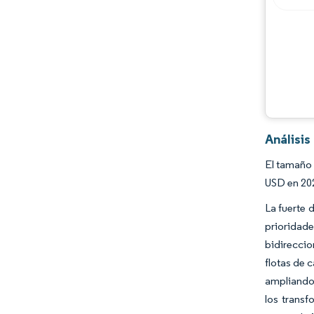
Análisi
El tamaño 
USD en 202
La fuerte 
prioridade
bidireccio
flotas de 
ampliando 
los transf