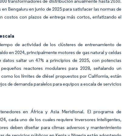
000 transformadores de distribución anualmente hasta 2030.
en Bengaluru en junio de 2025 para satisfacer las normas de
n costos con plazos de entrega más cortos, enfatizando el
escala
iempo de actividad de los clústeres de entrenamiento de
paldo en 2024, principalmente motores de gas natural y celdas
datos saltar un 47% a principios de 2025, con potencias
 pequeños reactores modulares para 2028, señalando un
como los límites de diésel propuestos por California, están
ujos de demanda paralelos para equipos a escala de servicios
ontenedores en África y Asia Meridional. El programa de
4, cada uno de los cuales requiere inversores inteligentes,
ores deben diseñar para climas adversos y mantenimiento
s de servicios públicos en Kenia y Nigeria están adoptando