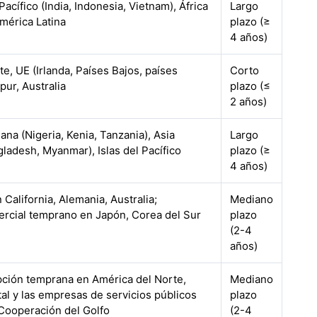
acífico (India, Indonesia, Vietnam), África
Largo
mérica Latina
plazo (≥
4 años)
e, UE (Irlanda, Países Bajos, países
Corto
pur, Australia
plazo (≤
2 años)
ana (Nigeria, Kenia, Tanzania), Asia
Largo
ladesh, Myanmar), Islas del Pacífico
plazo (≥
4 años)
 California, Alemania, Australia;
Mediano
rcial temprano en Japón, Corea del Sur
plazo
(2-4
años)
pción temprana en América del Norte,
Mediano
al y las empresas de servicios públicos
plazo
Cooperación del Golfo
(2-4