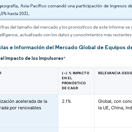
geografía, Asia-Pacífico comandó una participación de ingresos
9,0% hasta 2031.
cifras del tamaño del mercado y los pronósticos de este informe se
elligence, actualizado con los datos y conocimientos más recientes 
ias e Información del Mercado Global de Equipos d
del Impacto de los Impulsores
*
R
(~) % IMPACTO
RELEVANCIA GEOG
EN EL
PRONÓSTICO
DE CAGR
zación acelerada de la
2.1%
Global, con conc
erada por renovables
la UE, China, Ind