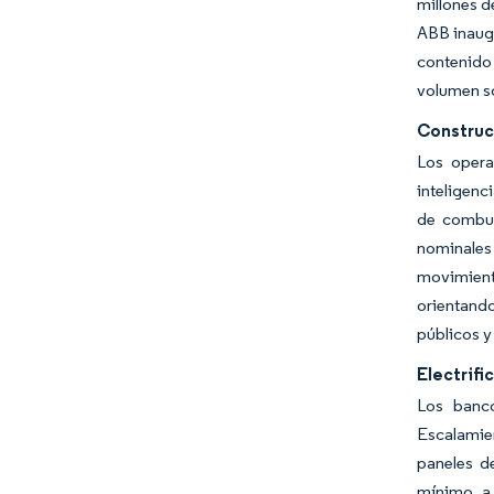
millones d
ABB inaugu
contenido
volumen so
Construc
Los opera
inteligenc
de combus
nominales
movimiento
orientando
públicos y
Electrifi
Los banco
Escalamien
paneles d
mínimo, a 