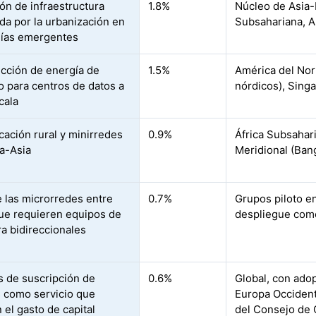
ón de infraestructura
1.8%
Núcleo de Asia-P
da por la urbanización en
Subsahariana, A
ías emergentes
cción de energía de
1.5%
América del Nort
o para centros de datos a
nórdicos), Singa
cala
icación rural y minirredes
0.9%
África Subsahari
ca-Asia
Meridional (Bang
 las microrredes entre
0.7%
Grupos piloto en
ue requieren equipos de
despliegue come
a bidireccionales
 de suscripción de
0.6%
Global, con ado
 como servicio que
Europa Occident
 el gasto de capital
del Consejo de 