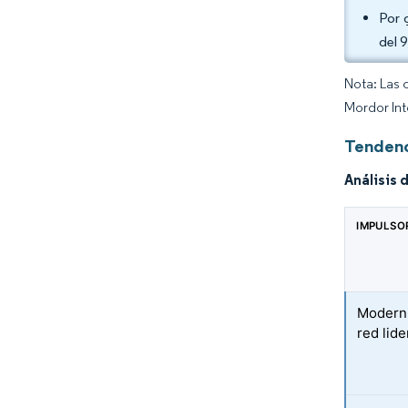
Por 
del 
Nota: Las 
Mordor Int
Tendenc
Análisis 
IMPULSO
Moderni
red lid