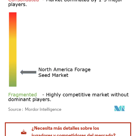
Imagen © Mordor Intelligence. El uso requiere atribución según CC BY 4.0.