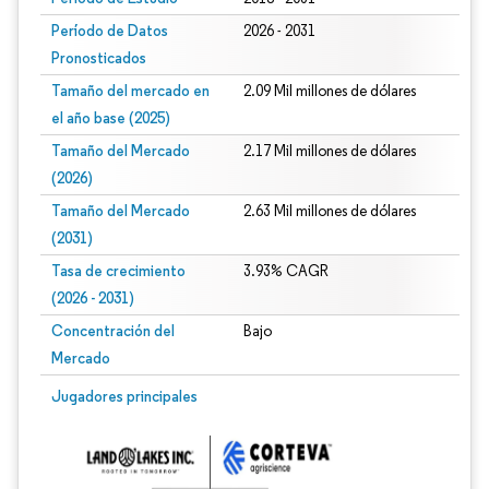
Período de Datos
2026 - 2031
Pronosticados
Tamaño del mercado en
2.09 Mil millones de dólares
el año base (2025)
Tamaño del Mercado
2.17 Mil millones de dólares
(2026)
Tamaño del Mercado
2.63 Mil millones de dólares
(2031)
Tasa de crecimiento
3.93% CAGR
(2026 - 2031)
Concentración del
Bajo
Mercado
Imagen © Mordor Intelligence. El uso requiere atribución según CC BY 4.0.
Jugadores principales